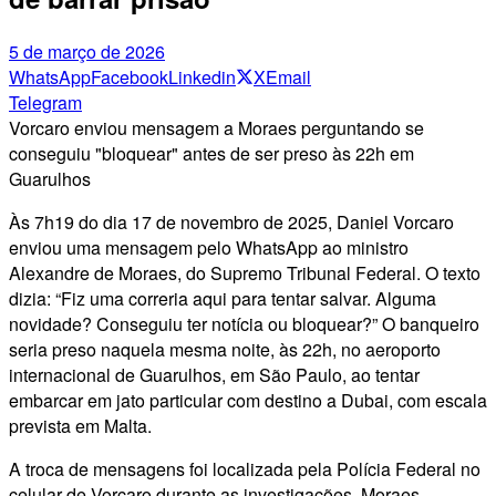
5 de março de 2026
WhatsApp
Facebook
Linkedin
X
Email
Telegram
Vorcaro enviou mensagem a Moraes perguntando se
conseguiu "bloquear" antes de ser preso às 22h em
Guarulhos
Às 7h19 do dia 17 de novembro de 2025, Daniel Vorcaro
enviou uma mensagem pelo WhatsApp ao ministro
Alexandre de Moraes, do Supremo Tribunal Federal. O texto
dizia: “Fiz uma correria aqui para tentar salvar. Alguma
novidade? Conseguiu ter notícia ou bloquear?” O banqueiro
seria preso naquela mesma noite, às 22h, no aeroporto
internacional de Guarulhos, em São Paulo, ao tentar
embarcar em jato particular com destino a Dubai, com escala
prevista em Malta.
A troca de mensagens foi localizada pela Polícia Federal no
celular de Vorcaro durante as investigações. Moraes