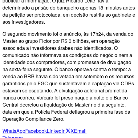
publicar a informação. O juiz Ricardo Leite havia
determinado a prisão do banqueiro apenas 18 minutos antes
da petição ser protocolada, em decisão restrita ao gabinete e
aos investigadores.
O segundo movimento foi o anúncio, às 17h24, da venda do
Master ao grupo Fictor por R$ 3 bilhões, em operação
associada a investidores árabes não identificados. O
comunicado não informava as condições do negócio nem a
identidade dos compradores, com promessa de divulgação
na sexta-feira seguinte. O banco operava contra o tempo: a
venda ao BRB havia sido vetada em setembro e os recursos
garantidos pelo FGC que sustentavam a captação via CDBs
estavam se esgotando. A divulgação adicional prometida
nunca ocorreu. Vorcaro foi preso naquela noite e o Banco
Central decretou a liquidação do Master no dia seguinte,
data em que a Polícia Federal deflagrou a primeira fase da
Operação Compliance Zero.
WhatsApp
Facebook
Linkedin
X
Email
Telegram