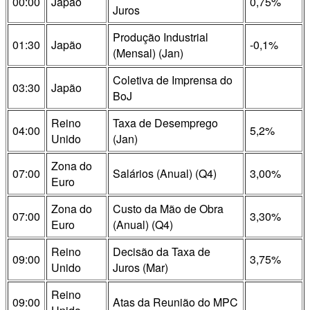
00:00
Japão
0,75%
Juros
Produção Industrial
01:30
Japão
-0,1%
(Mensal) (Jan)
Coletiva de Imprensa do
03:30
Japão
BoJ
Reino
Taxa de Desemprego
04:00
5,2%
Unido
(Jan)
Zona do
07:00
Salários (Anual) (Q4)
3,00%
Euro
Zona do
Custo da Mão de Obra
07:00
3,30%
Euro
(Anual) (Q4)
Reino
Decisão da Taxa de
09:00
3,75%
Unido
Juros (Mar)
Reino
09:00
Atas da Reunião do MPC