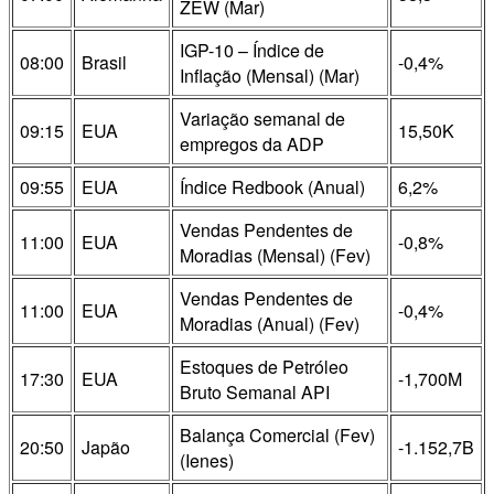
ZEW (Mar)
IGP-10 – Índice de
08:00
Brasil
-0,4%
Inflação (Mensal) (Mar)
Variação semanal de
09:15
EUA
15,50K
empregos da ADP
09:55
EUA
Índice Redbook (Anual)
6,2%
Vendas Pendentes de
11:00
EUA
-0,8%
Moradias (Mensal) (Fev)
Vendas Pendentes de
11:00
EUA
-0,4%
Moradias (Anual) (Fev)
Estoques de Petróleo
17:30
EUA
-1,700M
Bruto Semanal API
Balança Comercial (Fev)
20:50
Japão
-1.152,7B
(Ienes)