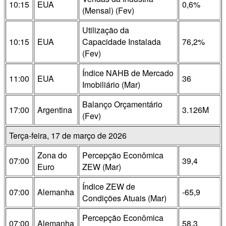
10:15
EUA
0,6%
(Mensal) (Fev)
Utilização da
10:15
EUA
Capacidade Instalada
76,2%
(Fev)
Índice NAHB de Mercado
11:00
EUA
36
Imobiliário (Mar)
Balanço Orçamentário
17:00
Argentina
3.126M
(Fev)
Terça-feira, 17 de março de 2026
Zona do
Percepção Econômica
07:00
39,4
Euro
ZEW (Mar)
Índice ZEW de
07:00
Alemanha
-65,9
Condições Atuais (Mar)
Percepção Econômica
07:00
Alemanha
58,3