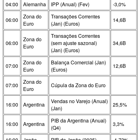
04:00
Alemanha
IPP (Anual) (Fev)
-3,0%
Zona do
Transações Correntes
06:00
14,6B
Euro
(Jan) (Euros)
Transações Correntes
Zona do
06:00
(sem ajuste sazonal)
34,6B
Euro
(Jan) (Euros)
Zona do
Balança Comercial (Jan)
07:00
12,6B
Euro
(Euros)
Zona do
07:00
Cúpula da Zona do Euro
Euro
Vendas no Varejo (Anual)
16:00
Argentina
25,5%
(Jan)
PIB da Argentina (Anual)
16:00
Argentina
3,3%
(Q4)
16:00
Japão
PIB do Japão (2025)
-1,72%