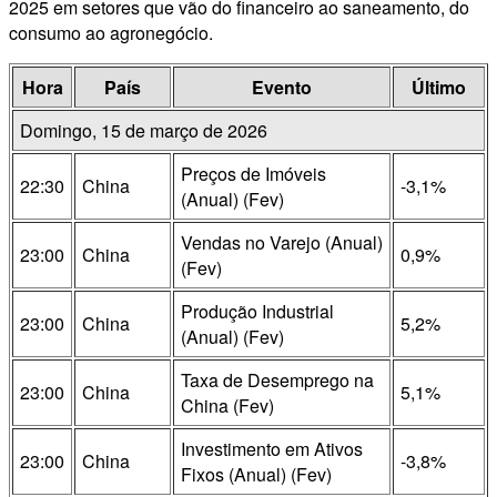
2025 em setores que vão do financeiro ao saneamento, do
consumo ao agronegócio.
Hora
País
Evento
Último
Domingo, 15 de março de 2026
Preços de Imóveis
22:30
China
-3,1%
(Anual) (Fev)
Vendas no Varejo (Anual)
23:00
China
0,9%
(Fev)
Produção Industrial
23:00
China
5,2%
(Anual) (Fev)
Taxa de Desemprego na
23:00
China
5,1%
China (Fev)
Investimento em Ativos
23:00
China
-3,8%
Fixos (Anual) (Fev)