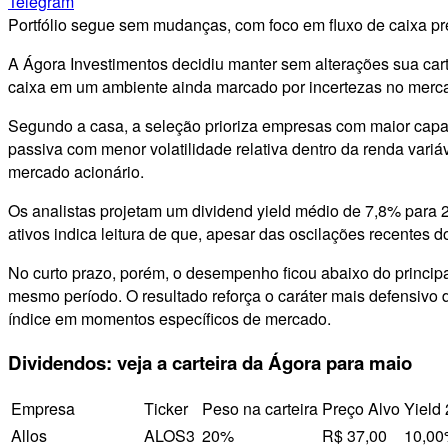
Telegram
Portfólio segue sem mudanças, com foco em fluxo de caixa pre
A Ágora Investimentos decidiu manter sem alterações sua car
caixa em um ambiente ainda marcado por incertezas no merca
Segundo a casa, a seleção prioriza empresas com maior capaci
passiva com menor volatilidade relativa dentro da renda variá
mercado acionário.
Os analistas projetam um dividend yield médio de 7,8% para 2
ativos indica leitura de que, apesar das oscilações recentes 
No curto prazo, porém, o desempenho ficou abaixo do principal
mesmo período. O resultado reforça o caráter mais defensivo 
índice em momentos específicos de mercado.
Dividendos: veja a carteira da Ágora para maio
Empresa
Ticker
Peso na carteira
Preço Alvo
Yield
Allos
ALOS3
20%
R$ 37,00
10,0