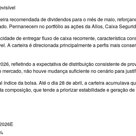
visível
teira recomendada de dividendos para o mês de maio, reforçand
do. Permanecem no portfólio as ações da Allos, Caixa Segurid
dade de entregar fluxo de caixa recorrente, característica co
vel. A carteira é direcionada principalmente a perfis mais conse
026, refletindo a expectativa de distribuição consistente de 
do mercado, não houve mudança suficiente no cenário para justif
 índice da bolsa. Até o dia 28 de abril, a carteira acumulava 
da composição, que tende a priorizar estabilidade e geração de
 2026E
0%