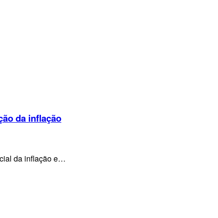
ção da inflação
cial da inflação e…