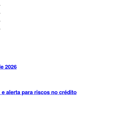
%
%
%
%
de 2026
e alerta para riscos no crédito