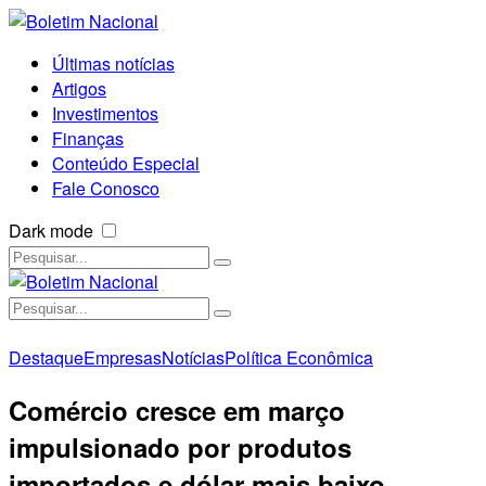
Últimas notícias
Artigos
Investimentos
Finanças
Conteúdo Especial
Fale Conosco
Dark mode
Destaque
Empresas
Notícias
Política Econômica
Comércio cresce em março
impulsionado por produtos
importados e dólar mais baixo