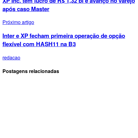
XP Inc. tem lucro de R$ 1,32 bi e avanço no varejo
após caso Master
Próximo artigo
Inter e XP fecham primeira operação de opção
flexível com HASH11 na B3
redacao
Postagens relacionadas