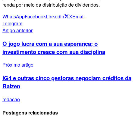
renda por meio da distribuição de dividendos.
WhatsApp
Facebook
Linkedin
X
Email
Telegram
Artigo anterior
O jogo lucra com a sua esperança; o
investimento cresce com sua disciplina
Próximo artigo
IG4 e outras cinco gestoras negociam créditos da
Raízen
redacao
Postagens relacionadas