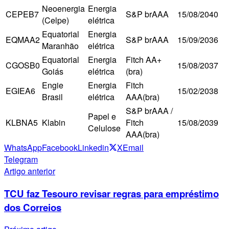
Neoenergia
Energia
CEPEB7
S&P brAAA
15/08/2040
(Celpe)
elétrica
Equatorial
Energia
EQMAA2
S&P brAAA
15/09/2036
Maranhão
elétrica
Equatorial
Energia
Fitch AA+
CGOSB0
15/08/2037
Goiás
elétrica
(bra)
Engie
Energia
Fitch
EGIEA6
15/02/2038
Brasil
elétrica
AAA(bra)
S&P brAAA /
Papel e
KLBNA5
Klabin
Fitch
15/08/2039
Celulose
AAA(bra)
WhatsApp
Facebook
Linkedin
X
Email
Telegram
Artigo anterior
TCU faz Tesouro revisar regras para empréstimo
dos Correios