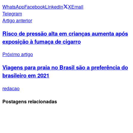
WhatsApp
Facebook
Linkedin
X
Email
Telegram
Artigo anterior
Risco de pressão alta em crianças aumenta após
exposição à fumaça de cigarro
Próximo artigo
Viagens para praia no Brasil são a preferência do
brasileiro em 2021
redacao
Postagens relacionadas