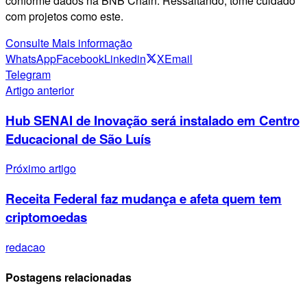
conforme dados na BNB Chain. Ressaltando, tome cuidado
com projetos como este.
Consulte Mais informação
WhatsApp
Facebook
Linkedin
X
Email
Telegram
Artigo anterior
Hub SENAI de Inovação será instalado em Centro
Educacional de São Luís
Próximo artigo
Receita Federal faz mudança e afeta quem tem
criptomoedas
redacao
Postagens relacionadas