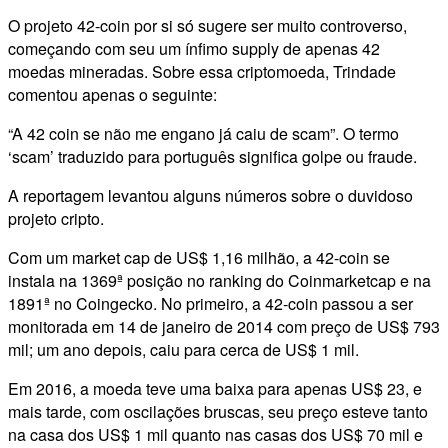
O projeto 42-coin por si só sugere ser muito controverso,
começando com seu um ínfimo supply de apenas 42
moedas mineradas. Sobre essa criptomoeda, Trindade
comentou apenas o seguinte:
“A 42 coin se não me engano já caiu de scam”. O termo
‘scam’ traduzido para português significa golpe ou fraude.
A reportagem levantou alguns números sobre o duvidoso
projeto cripto.
Com um market cap de US$ 1,16 milhão, a 42-coin se
instala na 1369ª posição no ranking do Coinmarketcap e na
1891ª no Coingecko. No primeiro, a 42-coin passou a ser
monitorada em 14 de janeiro de 2014 com preço de US$ 793
mil; um ano depois, caiu para cerca de US$ 1 mil.
Em 2016, a moeda teve uma baixa para apenas US$ 23, e
mais tarde, com oscilações bruscas, seu preço esteve tanto
na casa dos US$ 1 mil quanto nas casas dos US$ 70 mil e