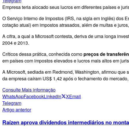
Telegram
Empresa teria alocado seus lucros em diferentes países e jur
O Serviço Interno de Impostos (IRS, na sigla em inglês) dos 
cotação atual) em impostos atrasados, além de multas e juros,
A cifra, a qual a Microsoft contesta, deriva de uma longa inve
2004 e 2013.
Críticos dessa prática, conhecida como
preços de transferên
em países com impostos elevados e lucros mais altos em juri
A Microsoft, sediada em Redmond, Washington, afirmou que se
da empresa caíram US$ 1,42 após o fechamento do mercado, 
Consulte Mais informação
WhatsApp
Facebook
Linkedin
X
Email
Telegram
Artigo anterior
Raízen aprova dividendos intermediários no monta