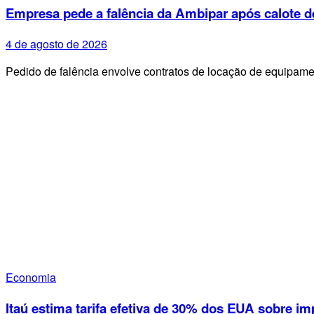
Empresa pede a falência da Ambipar após calote d
4 de agosto de 2026
Pedido de falência envolve contratos de locação de equipa
Economia
Itaú estima tarifa efetiva de 30% dos EUA sobre im