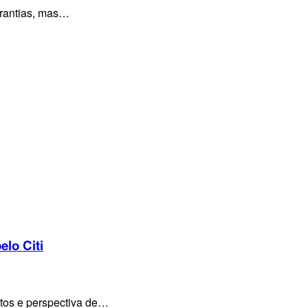
arantias, mas…
elo Citi
ntos e perspectiva de…