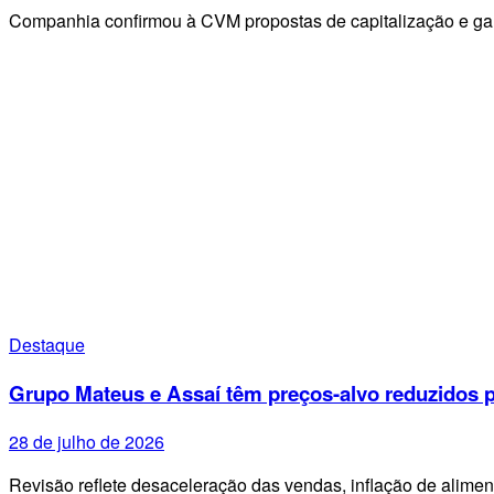
Companhia confirmou à CVM propostas de capitalização e g
Destaque
Grupo Mateus e Assaí têm preços-alvo reduzidos p
28 de julho de 2026
Revisão reflete desaceleração das vendas, inflação de alime