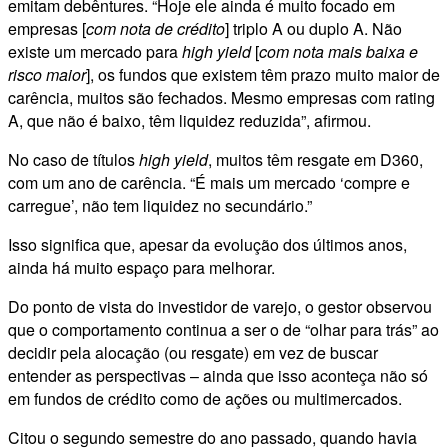
emitam debêntures. “Hoje ele ainda é muito focado em
empresas [
com nota de crédito
] triplo A ou duplo A. Não
existe um mercado para
high yield
[
com nota mais baixa e
risco maior
], os fundos que existem têm prazo muito maior de
carência, muitos são fechados. Mesmo empresas com rating
A, que não é baixo, têm liquidez reduzida”, afirmou.
No caso de títulos
high yield
, muitos têm resgate em D360,
com um ano de carência. “É mais um mercado ‘compre e
carregue’, não tem liquidez no secundário.”
Isso significa que, apesar da evolução dos últimos anos,
ainda há muito espaço para melhorar.
Do ponto de vista do investidor de varejo, o gestor observou
que o comportamento continua a ser o de “olhar para trás” ao
decidir pela alocação (ou resgate) em vez de buscar
entender as perspectivas – ainda que isso aconteça não só
em fundos de crédito como de ações ou multimercados.
Citou o segundo semestre do ano passado, quando havia