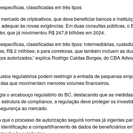
specíficas, classificadas em três tipos
ercado de criptoativos, que deve beneficiar bancos e instituiçõe
e adequar às novas exigências. Em duas consultas públicas, o 
etor, que já movimentou R$ 247,8 bilhões em 2024.
específicas, classificadas em três tipos: intermediárias, custod
tes, R$ 2 milhões; e para corretoras, que também incluem as du
iços autorizados,” explica Rodrigo Caldas Borges, do CBA Advo
ustos regulatórios podem restringir a entrada de pequenas empr
ada das que movimentam menores volumes financeiros.
elogia o arcabouço regulatório do BC, destacando que as medid
ma estrutura de compliance, a regulação deve proteger os inves
 segurança ao mercado.
que o processo de autorização seguirá normas já vigentes para 
 a identificação e compartilhamento de dados de beneficiários 