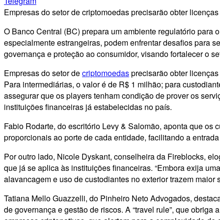
Telegram
Empresas do setor de criptomoedas precisarão obter licenças e
O Banco Central (BC) prepara um ambiente regulatório para o m
especialmente estrangeiras, podem enfrentar desafios para s
governança e proteção ao consumidor, visando fortalecer o s
Empresas do setor de
criptomoedas
precisarão obter licenças 
Para intermediárias, o valor é de R$ 1 milhão; para custodian
assegurar que os players tenham condição de prover os serv
instituições financeiras já estabelecidas no país.
Fabio Rodarte, do escritório Levy & Salomão, aponta que os c
proporcionais ao porte de cada entidade, facilitando a entr
Por outro lado, Nicole Dyskant, conselheira da Fireblocks, 
que já se aplica às instituições financeiras. “Embora exija u
alavancagem e uso de custodiantes no exterior trazem maior
Tatiana Mello Guazzelli, do Pinheiro Neto Advogados, destaca 
de governança e gestão de riscos. A “travel rule”, que obriga