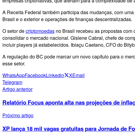
empresas criptonativas, que alertam para a complexidade de 
A Receita Federal também participa das mudanças, com uma con
Brasil e o exterior e operações de finanças descentralizadas.
O setor de
criptomoedas
no Brasil recebeu as propostas com o
consolidar o mercado nacional. Gislene Cabral, chefe de comp
incluir players já estabelecidos. Ibiaçu Caetano, CFO do Bity
A regulação do BC pode marcar um novo capítulo para o merca
esse setor.
WhatsApp
Facebook
Linkedin
X
Email
Telegram
Artigo anterior
Relatório Focus aponta alta nas projeções de infl
Próximo artigo
XP lança 18 mil vagas gratuitas para Jornada de 