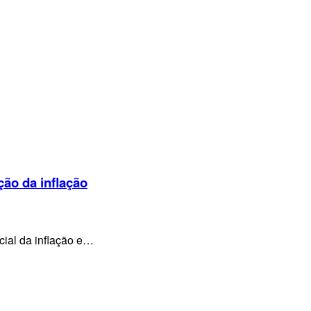
ção da inflação
cial da inflação e…