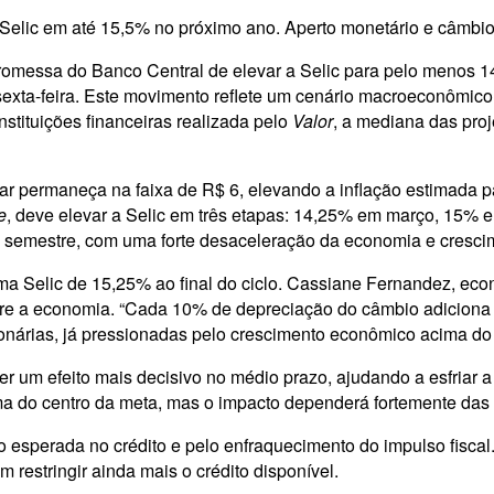
 Selic em até 15,5% no próximo ano. Aperto monetário e câmbi
 promessa do Banco Central de elevar a Selic para pelo menos 1
exta-feira. Este movimento reflete um cenário macroeconômico
stituições financeiras realizada pelo
Valor
, a mediana das proj
ar permaneça na faixa de R$ 6, elevando a inflação estimada 
e
, deve elevar a Selic em três etapas: 14,25% em março, 15% 
o semestre, com uma forte desaceleração da economia e cresci
a Selic de 15,25% ao final do ciclo. Cassiane Fernandez, econ
obre a economia. “Cada 10% de depreciação do câmbio adiciona 
ionárias, já pressionadas pelo crescimento econômico acima do 
er um efeito mais decisivo no médio prazo, ajudando a esfriar 
a do centro da meta, mas o impacto dependerá fortemente das po
 esperada no crédito e pelo enfraquecimento do impulso fiscal
estringir ainda mais o crédito disponível.