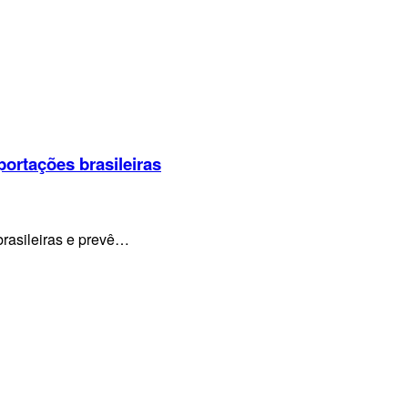
portações brasileiras
brasileiras e prevê…