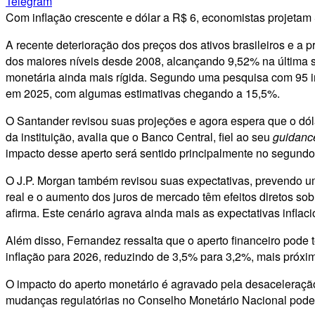
Telegram
Com inflação crescente e dólar a R$ 6, economistas projetam
A recente deterioração dos preços dos ativos brasileiros e a
dos maiores níveis desde 2008, alcançando 9,52% na última s
monetária ainda mais rígida. Segundo uma pesquisa com 95 in
em 2025, com algumas estimativas chegando a 15,5%.
O Santander revisou suas projeções e agora espera que o dól
da instituição, avalia que o Banco Central, fiel ao seu
guidanc
impacto desse aperto será sentido principalmente no segund
O J.P. Morgan também revisou suas expectativas, prevendo um
real e o aumento dos juros de mercado têm efeitos diretos s
afirma. Este cenário agrava ainda mais as expectativas inflac
Além disso, Fernandez ressalta que o aperto financeiro pode t
inflação para 2026, reduzindo de 3,5% para 3,2%, mais próxim
O impacto do aperto monetário é agravado pela desaceleração
mudanças regulatórias no Conselho Monetário Nacional podem r