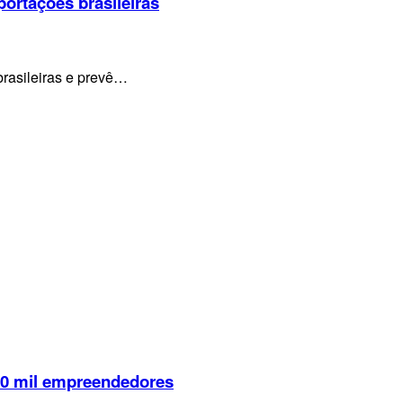
portações brasileiras
brasileiras e prevê…
 10 mil empreendedores