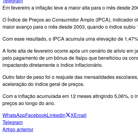
Telegram
Em fevereiro a inflação teve a maior alta para o mês desde 2
O Índice de Preços ao Consumidor Amplo (IPCA), indicador ofi
maior avanço para o mês desde 2003, quando o índice subiu 
Com esse resultado, o IPCA acumula uma elevação de 1,47% n
A forte alta de fevereiro ocorre após um cenário de alívio em
pelo pagamento de um bônus de Itaipu que beneficiou os cons
impactando diretamente o índice inflacionário.
Outro fator de peso foi o reajuste das mensalidades escolare
aceleração do índice geral de preços.
Com a inflação acumulada em 12 meses atingindo 5,06%, o indi
preços ao longo do ano.
WhatsApp
Facebook
Linkedin
X
Email
Telegram
Artigo anterior