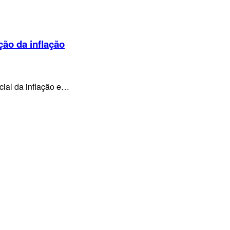
ção da inflação
cial da inflação e…