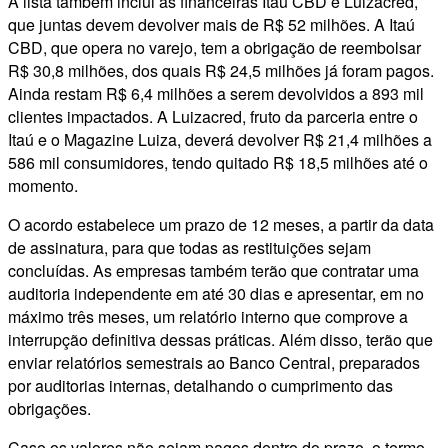
A lista também inclui as financeiras Itaú CBD e Luizacred,
que juntas devem devolver mais de R$ 52 milhões. A Itaú
CBD, que opera no varejo, tem a obrigação de reembolsar
R$ 30,8 milhões, dos quais R$ 24,5 milhões já foram pagos.
Ainda restam R$ 6,4 milhões a serem devolvidos a 893 mil
clientes impactados. A Luizacred, fruto da parceria entre o
Itaú e o Magazine Luiza, deverá devolver R$ 21,4 milhões a
586 mil consumidores, tendo quitado R$ 18,5 milhões até o
momento.
O acordo estabelece um prazo de 12 meses, a partir da data
de assinatura, para que todas as restituições sejam
concluídas. As empresas também terão que contratar uma
auditoria independente em até 30 dias e apresentar, em no
máximo três meses, um relatório interno que comprove a
interrupção definitiva dessas práticas. Além disso, terão que
enviar relatórios semestrais ao Banco Central, preparados
por auditorias internas, detalhando o cumprimento das
obrigações.
Caso os valores não sejam pagos dentro do prazo, o termo