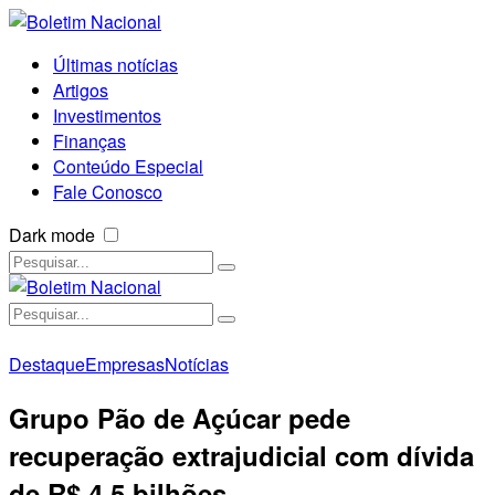
Últimas notícias
Artigos
Investimentos
Finanças
Conteúdo Especial
Fale Conosco
Dark mode
Destaque
Empresas
Notícias
Grupo Pão de Açúcar pede
recuperação extrajudicial com dívida
de R$ 4,5 bilhões