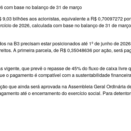
26 com base no balanço de 31 de março
 9,03 bilhões aos acionistas, equivalente a R$ 0,70097272 por 
cício de 2026, calculada com base no balanço de 31 de março 
os na B3 precisam estar posicionados até 1º de junho de 2026, 
tos. A primeira parcela, de R$ 0,35048636 por ação, será pa
 vigente, que prevê o repasse de 45% do fluxo de caixa livre q
 que o pagamento é compatível com a sustentabilidade financei
ão que ainda será aprovada na Assembleia Geral Ordinária de 2
pagamento até o encerramento do exercício social. Para detent