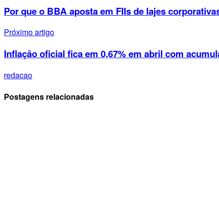
Por que o BBA aposta em FIIs de lajes corporati
Próximo artigo
Inflação oficial fica em 0,67% em abril com acum
redacao
Postagens relacionadas