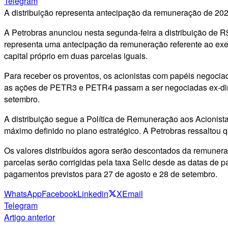
Telegram
A distribuição representa antecipação da remuneração de 20
A Petrobras anunciou nesta segunda-feira a distribuição de R$
representa uma antecipação da remuneração referente ao exer
capital próprio em duas parcelas iguais.
Para receber os proventos, os acionistas com papéis negociad
as ações de PETR3 e PETR4 passam a ser negociadas ex-direi
setembro.
A distribuição segue a Política de Remuneração aos Acionistas
máximo definido no plano estratégico. A Petrobras ressaltou
Os valores distribuídos agora serão descontados da remuneraç
parcelas serão corrigidas pela taxa Selic desde as datas de 
pagamentos previstos para 27 de agosto e 28 de setembro.
WhatsApp
Facebook
Linkedin
X
Email
Telegram
Artigo anterior