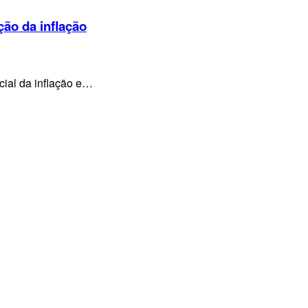
ção da inflação
cial da inflação e…