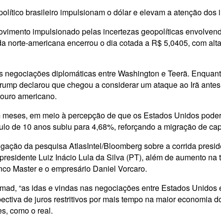
político brasileiro impulsionam o dólar e elevam a atenção do
 movimento impulsionado pelas incertezas geopolíticas envolven
eda norte-americana encerrou o dia cotada a R$ 5,0405, com a
e as negociações diplomáticas entre Washington e Teerã. Enqua
ump declarou que chegou a considerar um ataque ao Irã antes 
souro americano.
m meses, em meio à percepção de que os Estados Unidos poder
ulo de 10 anos subiu para 4,68%, reforçando a migração de cap
gação da pesquisa AtlasIntel/Bloomberg sobre a corrida presid
presidente Luiz Inácio Lula da Silva (PT), além de aumento na
co Master e o empresário Daniel Vorcaro.
mad, “as idas e vindas nas negociações entre Estados Unidos 
spectiva de juros restritivos por mais tempo na maior economia 
s, como o real.