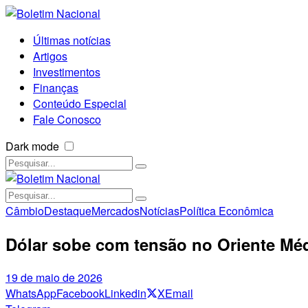
Últimas notícias
Artigos
Investimentos
Finanças
Conteúdo Especial
Fale Conosco
Dark mode
Câmbio
Destaque
Mercados
Notícias
Política Econômica
Dólar sobe com tensão no Oriente Médi
19 de maio de 2026
WhatsApp
Facebook
Linkedin
X
Email