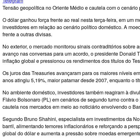
Telegram
Tensão geopolítica no Oriente Médio e cautela com o cenário 
O dólar ganhou força frente ao real nesta terça-feira, em um
investidores em relação ao cenário político doméstico. A mo
frente a outras divisas.
No exterior, o mercado monitorou sinais contraditórios sobr
avanço nas conversas para um acordo, o presidente Donald Tr
inflação global e pressionou os rendimentos dos títulos do Te
Os juros das Treasuries avançaram para os maiores níveis e
anos atingiu 5,19%, maior patamar desde 2007, enquanto o tít
No ambiente doméstico, investidores também reagiram à divul
Flávio Bolsonaro (PL) em cenários de segundo turno contra o 
cautela nos mercados em meio ao noticiário envolvendo o Ban
Segundo Bruno Shahini, especialista em investimentos da No
barril, alimentando temores inflacionários e reforçando a per
global do dólar e aumenta a pressão sobre moedas emergente