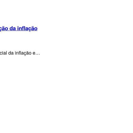
ção da inflação
cial da inflação e…