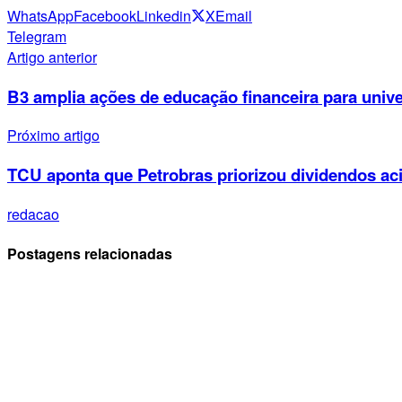
WhatsApp
Facebook
Linkedin
X
Email
Telegram
Artigo anterior
B3 amplia ações de educação financeira para unive
Próximo artigo
TCU aponta que Petrobras priorizou dividendos ac
redacao
Postagens relacionadas