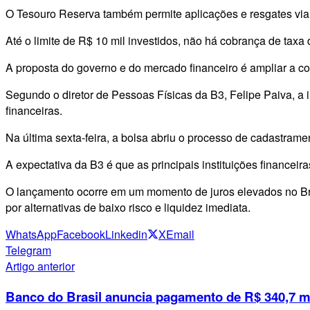
O Tesouro Reserva também permite aplicações e resgates via 
Até o limite de R$ 10 mil investidos, não há cobrança de taxa 
A proposta do governo e do mercado financeiro é ampliar a c
Segundo o diretor de Pessoas Físicas da B3, Felipe Paiva, a i
financeiras.
Na última sexta-feira, a bolsa abriu o processo de cadastram
A expectativa da B3 é que as principais instituições financeira
O lançamento ocorre em um momento de juros elevados no Bras
por alternativas de baixo risco e liquidez imediata.
WhatsApp
Facebook
Linkedin
X
Email
Telegram
Artigo anterior
Banco do Brasil anuncia pagamento de R$ 340,7 mi