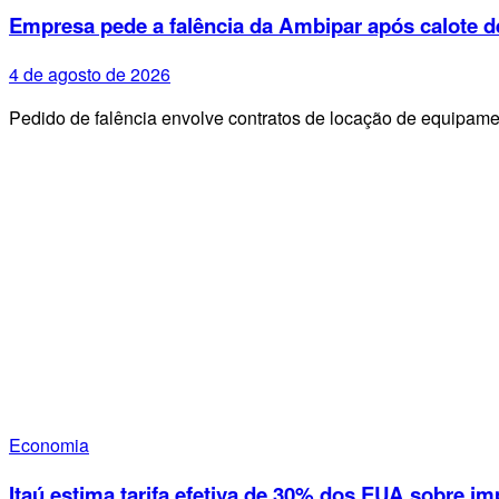
Empresa pede a falência da Ambipar após calote d
4 de agosto de 2026
Pedido de falência envolve contratos de locação de equipa
Economia
Itaú estima tarifa efetiva de 30% dos EUA sobre im