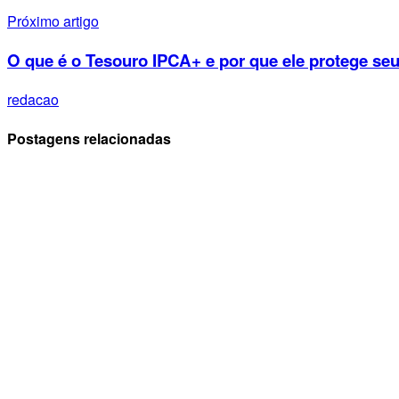
Próximo artigo
O que é o Tesouro IPCA+ e por que ele protege seu
redacao
Postagens relacionadas