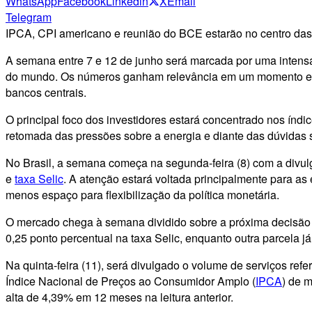
WhatsApp
Facebook
Linkedin
X
Email
Telegram
IPCA, CPI americano e reunião do BCE estarão no centro das
A semana entre 7 e 12 de junho será marcada por uma intens
do mundo. Os números ganham relevância em um momento em q
bancos centrais.
O principal foco dos investidores estará concentrado nos ín
retomada das pressões sobre a energia e diante das dúvidas s
No Brasil, a semana começa na segunda-feira (8) com a divulg
e
taxa Selic
. A atenção estará voltada principalmente para a
menos espaço para flexibilização da política monetária.
O mercado chega à semana dividido sobre a próxima decisão d
0,25 ponto percentual na taxa Selic, enquanto outra parcela já
Na quinta-feira (11), será divulgado o volume de serviços refer
Índice Nacional de Preços ao Consumidor Amplo (
IPCA
) de 
alta de 4,39% em 12 meses na leitura anterior.