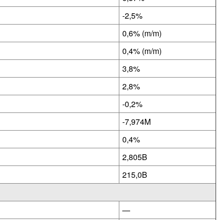
-2,5%
0,6% (m/m)
0,4% (m/m)
3,8%
2,8%
-0,2%
-7,974M
0,4%
2,805B
215,0B
—