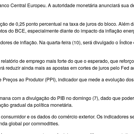
anco Central Europeu. A autoridade monetária anunciará sua dec
ação de 0,25 ponto percentual na taxa de juros do bloco. Além
tos do BCE, especialmente diante do impacto da inflação ener
ores de inflação. Na quarta-feira (10), será divulgado o Índi
relatório de emprego mais forte do que o esperado, que refor
rá reduzir ainda mais as apostas em cortes de juros pelo Fed 
de Preços ao Produtor (PPI), indicador que mede a evolução dos
mana com a divulgação do PIB no domingo (7), dado que poderá
ão gradual da política monetária.
 ao consumidor e os dados do comércio exterior. Os indicadore
nda global por commodities.