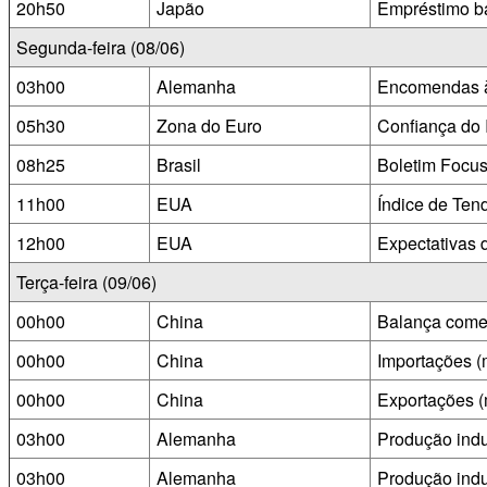
20h50
Japão
Empréstimo ba
Segunda-feira (08/06)
03h00
Alemanha
Encomendas à 
05h30
Zona do Euro
Confiança do I
08h25
Brasil
Boletim Focu
11h00
EUA
Índice de Ten
12h00
EUA
Expectativas 
Terça-feira (09/06)
00h00
China
Balança comer
00h00
China
Importações (
00h00
China
Exportações (
03h00
Alemanha
Produção indus
03h00
Alemanha
Produção indus