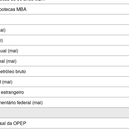
ipotecas MBA
ai)
i)
ual (mai)
al (mai)
etróleo bruto
 (mai)
 estrangeiro
entário federal (mai)
nsal da OPEP