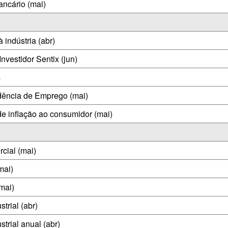
ncário (mai)
indústria (abr)
nvestidor Sentix (jun)
s
dência de Emprego (mai)
de inflação ao consumidor (mai)
cial (mai)
mai)
mai)
trial (abr)
trial anual (abr)