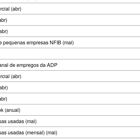
cial (abr)
abr)
abr)
re pequenas empresas NFIB (mai)
anal de empregos da ADP
cial (abr)
abr)
abr)
k (anual)
sas usadas (mai)
as usadas (mensal) (mai)