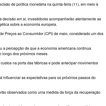
isão de política monetária na quinta-feira (11), em meio à
 da decisão em si, investidores acompanharão atentamente as
gética sobre a economia europeia.
ce de Preços ao Consumidor (CPI) de maio, considerado um dos
çou a percepção de que a economia americana continua
ao longo dos próximos meses.
 custos na porta das fábricas e pode antecipar movimentos
 influenciar as expectativas para os próximos passos do
s serão observados como uma medida da força da recuperação