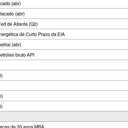
cado (abr)
tacado (abr)
d de Atlanta (Q2)
nergética de Curto Prazo da EIA
trial (abr)
etróleo bruto API
i)
i)
i)
tecas de 30 anos MBA