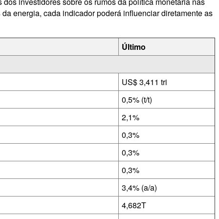
 dos investidores sobre os rumos da política monetária nas
da energia, cada indicador poderá influenciar diretamente as
Último
US$ 3,411 tri
0,5% (t/t)
2,1%
0,3%
0,3%
0,3%
3,4% (a/a)
4,682T