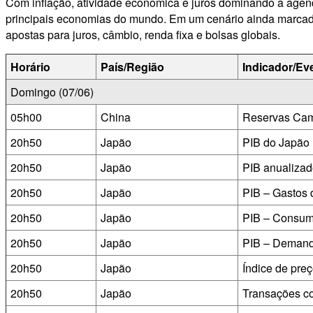
Com inflação, atividade econômica e juros dominando a agenda
principais economias do mundo. Em um cenário ainda marcado 
apostas para juros, câmbio, renda fixa e bolsas globais.
Horário
País/Região
Indicador/Ev
Domingo (07/06)
05h00
China
Reservas Cam
20h50
Japão
PIB do Japão 
20h50
Japão
PIB anualizad
20h50
Japão
PIB – Gastos d
20h50
Japão
PIB – Consum
20h50
Japão
PIB – Demand
20h50
Japão
Índice de pre
20h50
Japão
Transações co