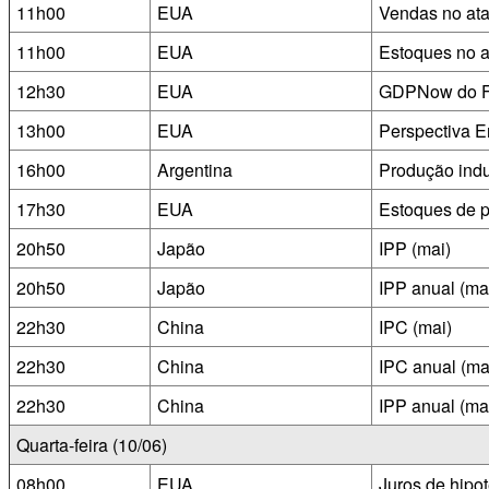
11h00
EUA
Vendas no ata
11h00
EUA
Estoques no a
12h30
EUA
GDPNow do Fe
13h00
EUA
Perspectiva E
16h00
Argentina
Produção indus
17h30
EUA
Estoques de p
20h50
Japão
IPP (mai)
20h50
Japão
IPP anual (ma
22h30
China
IPC (mai)
22h30
China
IPC anual (ma
22h30
China
IPP anual (ma
Quarta-feira (10/06)
08h00
EUA
Juros de hipo