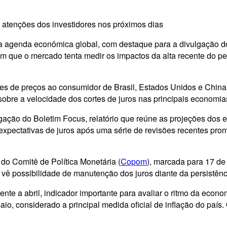
 atenções dos investidores nos próximos dias
a agenda econômica global, com destaque para a divulgação do
ue o mercado tenta medir os impactos da alta recente do pet
dices de preços ao consumidor de Brasil, Estados Unidos e Chi
obre a velocidade dos cortes de juros nas principais economia
ação do Boletim Focus, relatório que reúne as projeções dos ec
s expectativas de juros após uma série de revisões recentes pr
o Comitê de Política Monetária (
Copom
), marcada para 17 de
 vê possibilidade de manutenção dos juros diante da persistênci
ente a abril, indicador importante para avaliar o ritmo da economi
maio, considerado a principal medida oficial de inflação do pa