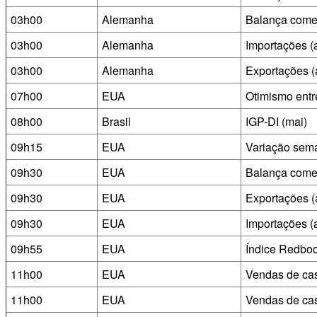
03h00
Alemanha
Balança comer
03h00
Alemanha
Importações (
03h00
Alemanha
Exportações (
07h00
EUA
Otimismo ent
08h00
Brasil
IGP-DI (mai)
09h15
EUA
Variação sem
09h30
EUA
Balança comer
09h30
EUA
Exportações (
09h30
EUA
Importações (
09h55
EUA
Índice Redboo
11h00
EUA
Vendas de ca
11h00
EUA
Vendas de cas