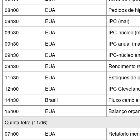
08h00
EUA
Pedidos de h
09h30
EUA
IPC (mai)
09h30
EUA
IPC-núcleo (m
09h30
EUA
IPC anual (ma
09h30
EUA
IPC-núcleo an
09h30
EUA
Rendimento re
11h30
EUA
Estoques de p
12h00
EUA
IPC Cleveland
14h30
Brasil
Fluxo cambial
15h00
EUA
Balanço orçam
Quinta-feira (11/06)
07h00
EUA
Relatório me