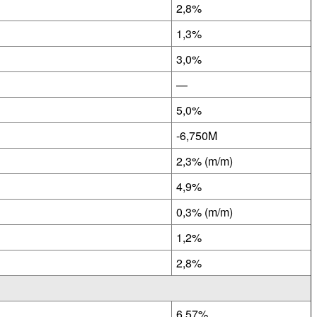
2,8%
1,3%
3,0%
—
5,0%
-6,750M
2,3% (m/m)
4,9%
0,3% (m/m)
1,2%
2,8%
6,57%