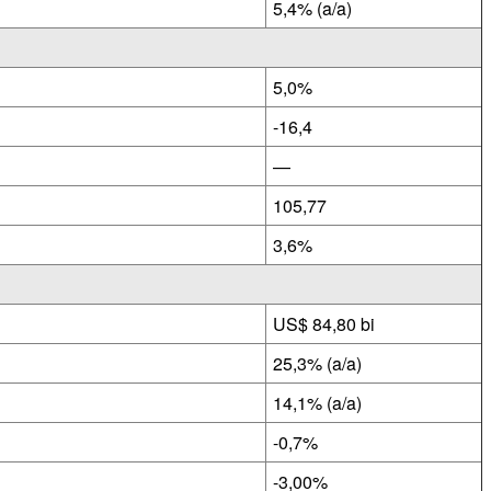
5,4% (a/a)
5,0%
-16,4
—
105,77
3,6%
US$ 84,80 bi
25,3% (a/a)
14,1% (a/a)
-0,7%
-3,00%