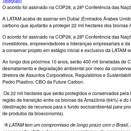
Telegram
O acordo foi assinado na COP28, a 28ª Conferência das Na
A LATAM acaba de assinar em Dubai (Emirados Árabes Unidos
carbono que ajudarão a proteger 22 mil hectares dos biomas
O acordo foi assinado na COP28, a 28ª Conferência das Naç
investidores, empreendedores e lideranças empresariais e da
a conservar projeto em estágio inicial e exclusivo da LATAM
Ao longo dos próximos 10 anos, serão 400 mil toneladas de 
desmatamento e degradação ambiental por meio da conservação
diretora de Assuntos Corporativos, Regulatórios e Sustentabi
Pedro Plastino, CBO da Future Carbon.
Os 22 mil hectares que serão protegidos e conservados pela
região de transição entre os biomas da Amazônia (64%) e do 
(destinação de recursos para o fundo socioambiental para pro
de produtos da bioeconomia).
“A LATAM tem um compromisso de longo prazo com o Brasil, a