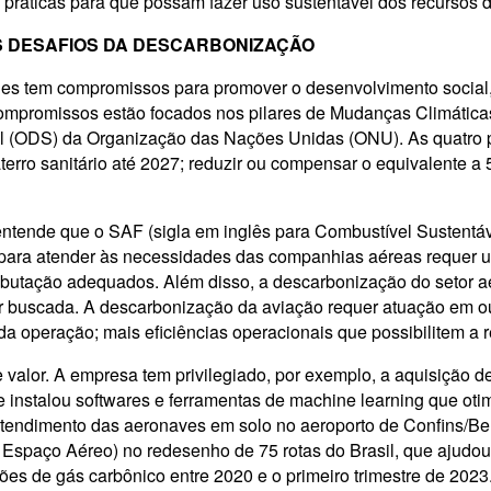
ráticas para que possam fazer uso sustentável dos recursos d
OS DESAFIOS DA DESCARBONIZAÇÃO
lines tem compromissos para promover o desenvolvimento socia
compromissos estão focados nos pilares de Mudanças Climática
 (ODS) da Organização das Nações Unidas (ONU). As quatro pr
terro sanitário até 2027; reduzir ou compensar o equivalente
ntende que o SAF (sigla em inglês para Combustível Sustentáv
ara atender às necessidades das companhias aéreas requer um
 tributação adequados. Além disso, a descarbonização do seto
r buscada. A descarbonização da aviação requer atuação em out
o da operação; mais eficiências operacionais que possibilitem
 valor. A empresa tem privilegiado, por exemplo, a aquisição
instalou softwares e ferramentas de machine learning que otim
atendimento das aeronaves em solo no aeroporto de Confins/Be
spaço Aéreo) no redesenho de 75 rotas do Brasil, que ajudou
ões de gás carbônico entre 2020 e o primeiro trimestre de 20