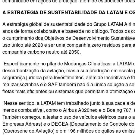
comunidade em ações de proteção, além de estabelecer boas p
A ESTRATÉGIA DE SUSTENTABILIDADE DA LATAM E 
A estratégia global de sustentabilidade do Grupo LATAM Air
anos de forma colaborativa e baseada no diálogo. Todos os 
o cumprimento dos Objetivos de Desenvolvimento Sustentável
uso único até 2023 e ser uma companhia zero resíduos para a
companhia carbono neutro até 2050.
Especificamente no pilar de Mudanças Climáticas, a LATAM e
descarbonização da aviação, mas a sua produção em escala p
segurança jurídica para investimentos, além de incentivos e
realizar sozinhas e o SAF também não é a única solução a se
frotas mais eficientes ou sistemas que permitam a otimizaçã
Nesse sentido, a LATAM tem trabalhado junto à sua cadeia de
menos combustível, como o Airbus A320neo e o Boeing 787, e 
Também começou a testar o uso de veículos elétricos para o 
Empresas Aéreas) e o DECEA (Departamento de Controle do E
(Querosene de Aviação) e em 196 milhões de quilos as emiss