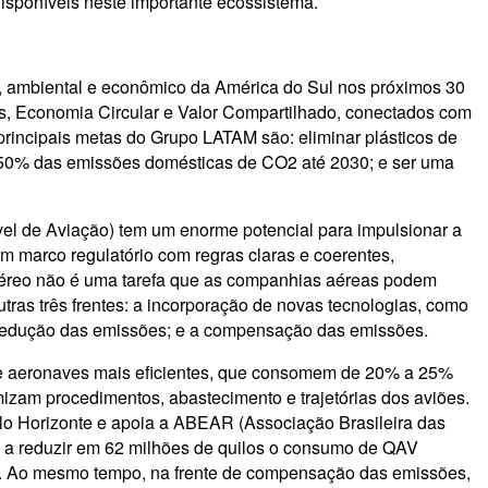
isponíveis neste importante ecossistema.
l, ambiental e econômico da América do Sul nos próximos 30
s, Economia Circular e Valor Compartilhado, conectados com
incipais metas do Grupo LATAM são: eliminar plásticos de
 a 50% das emissões domésticas de CO2 até 2030; e ser uma
el de Aviação) tem um enorme potencial para impulsionar a
 marco regulatório com regras claras e coerentes,
r aéreo não é uma tarefa que as companhias aéreas podem
ras três frentes: a incorporação de novas tecnologias, como
 a redução das emissões; e a compensação das emissões.
 de aeronaves mais eficientes, que consomem de 20% a 25%
izam procedimentos, abastecimento e trajetórias dos aviões.
lo Horizonte e apoia a ABEAR (Associação Brasileira das
 a reduzir em 62 milhões de quilos o consumo de QAV
23. Ao mesmo tempo, na frente de compensação das emissões,