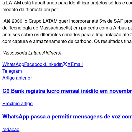
a LATAM está trabalhando para identificar projetos sérios e 
modelo da “floresta em pé”.
Até 2030, o Grupo LATAM quer incorporar até 5% de SAF produ
de Tecnologia de Massachusetts) em parceria com a Airbus par
análises sobre os diferentes cenários para a implantação até
com captura e armazenamento de carbono. Os resultados fina
(Assessoria Latam Airliners)
WhatsApp
Facebook
Linkedin
X
Email
Telegram
Artigo anterior
C6 Bank registra lucro mensal inédito em novemb
Próximo artigo
WhatsApp passa a permitir mensagens de voz com 
redacao