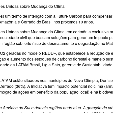
ções Unidas sobre Mudança do Clima
) um termo de intenção com a Future Carbon para compensar 
 Amazônia e Cerrado do Brasil nos próximos 10 anos.
ões Unidas sobre Mudança do Clima, em cerimônia exclusiva n
 sociedade civil que buscam soluções para gerar um impacto po
 em região sob forte risco de desmatamento e degradação no Ma
CO2 geradas no modelo REDD+, que estabelece a redução de em
 e aumento dos estoques de carbono florestal e manejo susten
lidade da LATAM Brasil, Lígia Sato, gerente de Sustentabilida
 LATAM estão situados nos municípios de Nova Olímpia, Denise
Cerrado (36%). A iniciativa tem impacto potencial no clima (
moção de ações em benefício da população local) e na biodiver
 América do Sul e demais regiões onde atua. A geração de cré