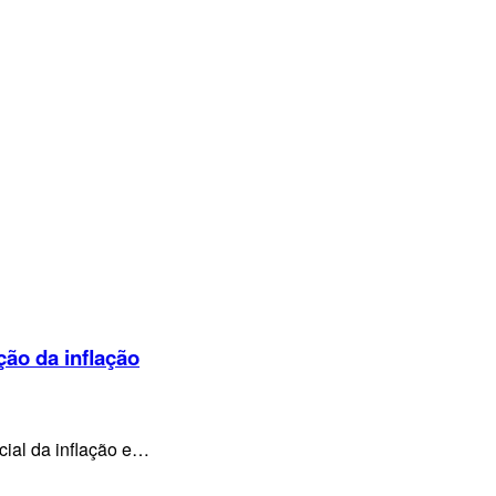
ção da inflação
cial da inflação e…