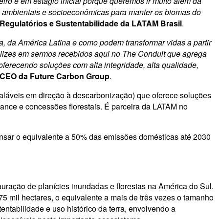
o e em estágio inicial porque queremos ir muito além da
as ambientais e socioeconômicas para manter os biomas do
, Regulatórios e Sustentabilidade da LATAM Brasil
.
, da América Latina e como podem transformar vidas a partir
felizes em sermos recebidos aqui no The Conduit que agrega
erecendo soluções com alta integridade, alta qualidade,
, CEO da Future Carbon Group
.
aláveis em direção à descarbonização) que oferece soluções
inance e concessões florestais. É parceira da LATAM no
ensar o equivalente a 50% das emissões domésticas até 2030
ração de planícies inundadas e florestas na América do Sul.
5 mil hectares, o equivalente a mais de três vezes o tamanho
tabilidade e uso histórico da terra, envolvendo a