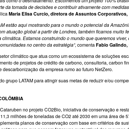
is como o desmatamento. Escolhemos um projeto 100% brasileir
arte da tomada de decisões e contribuir ativamente com medid
plica
Maria Elisa Curcio, diretora de Assuntos Corporativos
TAM estão aqui mostrando para o mundo o potencial da Amazônia
com atuação global a partir de Londres, também ficamos muito 
climática. Estamos construindo o mundo que queremos viver, of
comunidades no centro da estratégia”
, comenta
Fabio Galindo
setor climático que atua como um ecossistema de soluções esc
mento de projetos de crédito de carbono, consultoria, carbon f
de descarbonização da empresa rumo ao futuro NetZero.
do grupo LATAM para atingir suas metas de reduzir e/ou comp
COLÔMBIA
ruben no projeto CO2Bio, iniciativa de conservação e restau
r 11,3 milhões de toneladas de CO2 até 2030 em uma área de 57
lementa planos de conservação com base em critérios de susten