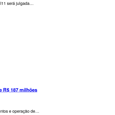
VI11 será julgada…
e R$ 187 milhões
mentos e operação de…