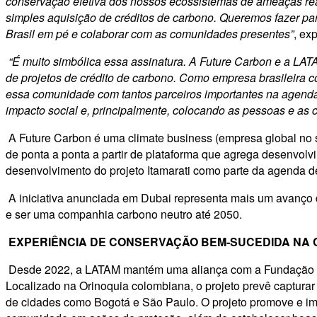
conservação efetiva dos nossos ecossistemas de ameaças rea
simples aquisição de créditos de carbono. Queremos fazer p
Brasil em pé e colaborar com as comunidades presentes”
, ex
“É muito simbólica essa assinatura. A Future Carbon e a LA
de projetos de crédito de carbono. Como empresa brasileira 
essa comunidade com tantos parceiros importantes na agenda 
impacto social e, principalmente, colocando as pessoas e as 
A Future Carbon é uma climate business (empresa global no 
de ponta a ponta a partir de plataforma que agrega desenvolvi
desenvolvimento do projeto Itamarati como parte da agenda 
A iniciativa anunciada em Dubai representa mais um avanço 
e ser uma companhia carbono neutro até 2050.
EXPERIÊNCIA DE CONSERVAÇÃO BEM-SUCEDIDA NA 
Desde 2022, a LATAM mantém uma aliança com a Fundação Cata
Localizado na Orinoquia colombiana, o projeto prevê captura
de cidades como Bogotá e São Paulo. O projeto promove e imp