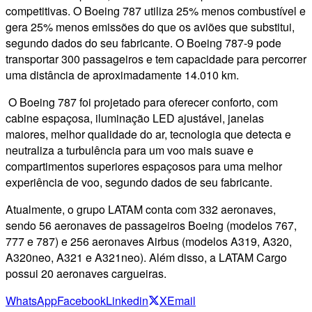
competitivas. O Boeing 787 utiliza 25% menos combustível e
gera 25% menos emissões do que os aviões que substitui,
segundo dados do seu fabricante. O Boeing 787-9 pode
transportar 300 passageiros e tem capacidade para percorrer
uma distância de aproximadamente 14.010 km.
O Boeing 787 foi projetado para oferecer conforto, com
cabine espaçosa, iluminação LED ajustável, janelas
maiores, melhor qualidade do ar, tecnologia que detecta e
neutraliza a turbulência para um voo mais suave e
compartimentos superiores espaçosos para uma melhor
experiência de voo, segundo dados de seu fabricante.
Atualmente, o grupo LATAM conta com 332 aeronaves,
sendo 56 aeronaves de passageiros Boeing (modelos 767,
777 e 787) e 256 aeronaves Airbus (modelos A319, A320,
A320neo, A321 e A321neo). Além disso, a LATAM Cargo
possui 20 aeronaves cargueiras.
WhatsApp
Facebook
Linkedin
X
Email