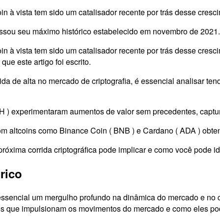
n à vista tem sido um catalisador recente por trás desse cresc
assou seu máximo histórico estabelecido em novembro de 2021.
oin à vista tem sido um catalisador recente por trás desse cr
e este artigo foi escrito.
 de alta no mercado de criptografia, é essencial analisar tendê
 ETH ) experimentaram aumentos de valor sem precedentes, ca
om altcoins como Binance Coin ( BNB ) e Cardano ( ADA ) obten
róxima corrida criptográfica pode implicar e como você pode id
rico
 essencial um mergulho profundo na dinâmica do mercado e no co
es que impulsionam os movimentos do mercado e como eles pod