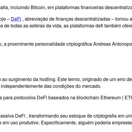
ia, incluindo Bitcoin, em plataformas financeiras descentraliz
oje –
DeFi
, abreviação de finanças descentralizadas – tornou 
os de todas as esferas da vida, as plataformas defi também ofer
o, a proeminente personalidade criptográfica Andreas Antonop
ou ao surgimento da hodling. Este termo, originado de um erro 
os independentemente das condições do mercado.
s para protocolos DeFi baseados na blockchain Ethereum ( ETH 
passiva DeFi , transformando seu estoque de criptografia em 
icos em uso produtivo. Especificamente, alguém poderia empres