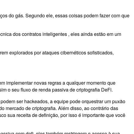
reços do gás. Segundo ele, essas coisas podem fazer com que
écnica dos contratos inteligentes , eles ainda estão em um
rem explorados por ataques cibernéticos sofisticados,
podem implementar novas regras a qualquer momento que
m o seu fluxo de renda passiva de criptografia DeFi.
es podem ser hackeados, a equipe pode orquestrar um puxão
o mercado de criptografia. Além disso, ao contrário das
co sua receita de definição, por isso é importante que você
assiva com defi, eles também restringem o acesso à sua