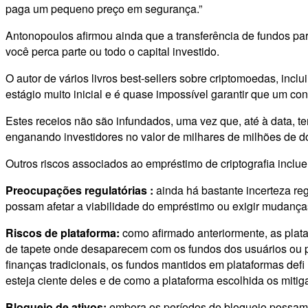
paga um pequeno preço em segurança.”
Antonopoulos afirmou ainda que a transferência de fundos pa
você perca parte ou todo o capital investido.
O autor de vários livros best-sellers sobre criptomoedas, inc
estágio muito inicial e é quase impossível garantir que um con
Estes receios não são infundados, uma vez que, até à data, t
enganando investidores no valor de milhares de milhões de dó
Outros riscos associados ao empréstimo de criptografia inclu
Preocupações regulatórias :
ainda há bastante incerteza re
possam afetar a viabilidade do empréstimo ou exigir mudanças
Riscos de plataforma:
como afirmado anteriormente, as plata
de tapete onde desaparecem com os fundos dos usuários ou pod
finanças tradicionais, os fundos mantidos em plataformas defi
esteja ciente deles e de como a plataforma escolhida os mitig
Bloqueio de ativos:
embora os períodos de bloqueio possam 