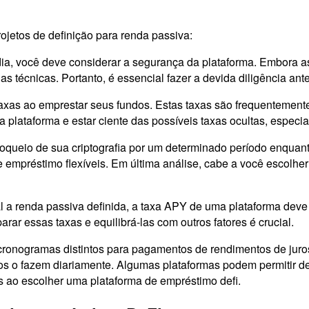
ojetos de definição para renda passiva:
tódia, você deve considerar a segurança da plataforma. Embora a
as técnicas. Portanto, é essencial fazer a devida diligência an
xas ao emprestar seus fundos. Estas taxas são frequentement
a plataforma e estar ciente das possíveis taxas ocultas, espe
oqueio de sua criptografia por um determinado período enquan
réstimo flexíveis. Em última análise, cabe a você escolher o
al a renda passiva definida, a taxa APY de uma plataforma dev
ar essas taxas e equilibrá-las com outros fatores é crucial.
cronogramas distintos para pagamentos de rendimentos de juro
tros o fazem diariamente. Algumas plataformas podem permitir 
s ao escolher uma plataforma de empréstimo defi.