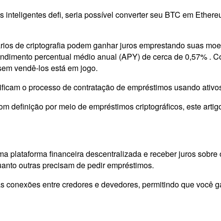
s inteligentes defi, seria possível converter seu BTC em Ether
ários de criptografia podem ganhar juros emprestando suas moed
dimento percentual médio anual (APY) de cerca de 0,57% . Com
 sem vendê-los está em jogo.
ificam o processo de contratação de empréstimos usando ativos
om definição por meio de empréstimos criptográficos, este art
a plataforma financeira descentralizada e receber juros sobre o
uanto outras precisam de pedir empréstimos.
as conexões entre credores e devedores, permitindo que você 