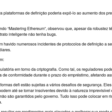
ra plataformas de definição poderia expô-lo ao aumento dos p
luindo “Mastering Ethereum”, observou que, apesar da robustez t
trato inteligente não tenha bugs.
em havido numerosos incidentes de protocolos de definição a se
lares.
em:
gulatória em torno da criptografia. Como tal, os reguladores 
 de conformidade durante o prazo do empréstimo, afetando assi
formas defi estão sujeitas a vários desafios de segurança. El
em até se tornar insolventes devido à natureza imprevisível d
 não são garantidos pelo governo. Tudo isso pode colocar em ris
a.
resultar em rendimentos mais elevados e melhorar sua renda p