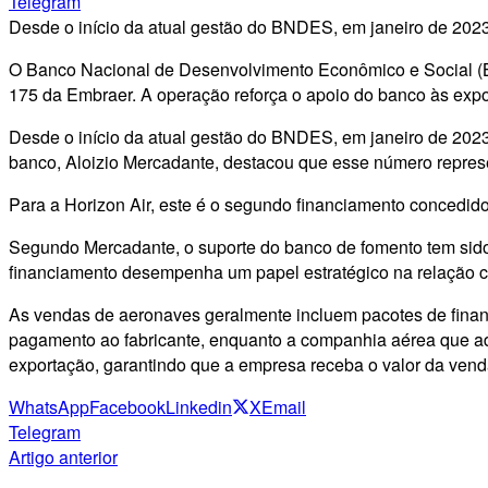
Telegram
Desde o início da atual gestão do BNDES, em janeiro de 202
O Banco Nacional de Desenvolvimento Econômico e Social (BN
175 da Embraer. A operação reforça o apoio do banco às expor
Desde o início da atual gestão do BNDES, em janeiro de 202
banco, Aloizio Mercadante, destacou que esse número repres
Para a Horizon Air, este é o segundo financiamento concedid
Segundo Mercadante, o suporte do banco de fomento tem sido 
financiamento desempenha um papel estratégico na relação c
As vendas de aeronaves geralmente incluem pacotes de financ
pagamento ao fabricante, enquanto a companhia aérea que ad
exportação, garantindo que a empresa receba o valor da ven
WhatsApp
Facebook
Linkedin
X
Email
Telegram
Artigo anterior