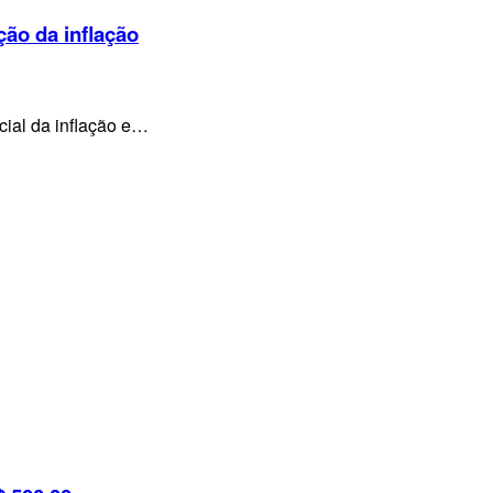
ção da inflação
cial da inflação e…