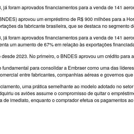
3, já foram aprovados financiamentos para a venda de 141 ae
DES) aprovou um empréstimo de R$ 900 milhões para a Horizon 
tações da fabricante brasileira, que se destaca no segmento d
3, já foram aprovados financiamentos para a venda de 141 aer
enta um aumento de 67% em relação às exportações financiadas 
o desde 2023. No primeiro, o BNDES aprovou um crédito para a 
fundamental para consolidar a Embraer como uma das líderes gl
omercial entre fabricantes, companhias aéreas e governos que
iamento, uma prática semelhante ao modelo adotado no setor a
quiriu os aviões assume o compromisso de quitar o empréstim
da de imediato, enquanto o comprador efetua os pagamentos ao