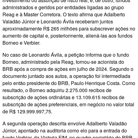
investimento ou assunção de risco real, e, de outro, fundos
administrados e geridos por entidades ligadas ao grupo
Reag e à Master Corretora. O texto afirma que Adalberto
Valadão Júnior e Leonardo Ávila receberam juntos
aproximadamente R$ 265 milhões para subscrever ações no
aumento de capital e, posteriormente, aliená-las aos fundos
Borneo e Verbier.
No caso de Leonardo Ávila, a petição informa que o fundo
Borneo, administrado pela Reag, tornou-se acionista do
BRB após a compra de ações em julho de 2024. Segundo o
documento juntado aos autos, a operação foi intermediada
pelo então presidente do BRB, Paulo Henrique Costa. Como
resultado, o Borneo adquiriu 2.275.000 recibos de
subscrição de ações ordinárias e 13.109.615 recibos de
subscrição de ações preferenciais, em negócio no valor total
de R$ 129.999.997,75.
A segunda operação descrita envolve Adalberto Valadão
Júnior, apontado na auditoria como elo para a entrada do
fundo Verbier, da Victoria FIM, no quadro societário do BRB.