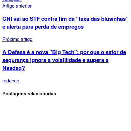
Artigo anterior
CNI vai ao STF contra fim da “taxa das blusinhas”
e alerta para perda de empregos
Próximo artigo
A Defesa é a nova "Big Tech": por que o setor de
segurança ignora a volatilidade e supera a
Nasdaq?
redacao
Postagens relacionadas