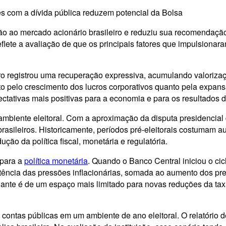
es com a dívida pública reduzem potencial da Bolsa
 ao mercado acionário brasileiro e reduziu sua recomendação p
 reflete a avaliação de que os principais fatores que impulsio
o registrou uma recuperação expressiva, acumulando valoriz
to pelo crescimento dos lucros corporativos quanto pela expan
ectativas mais positivas para a economia e para os resultados
 ambiente eleitoral. Com a aproximação da disputa presidencial
rasileiros. Historicamente, períodos pré-eleitorais costumam 
ão da política fiscal, monetária e regulatória.
 para a
política monetária
. Quando o Banco Central iniciou o cicl
tência das pressões inflacionárias, somada ao aumento dos pre
nante é de um espaço mais limitado para novas reduções da taxa
ontas públicas em um ambiente de ano eleitoral. O relatório d