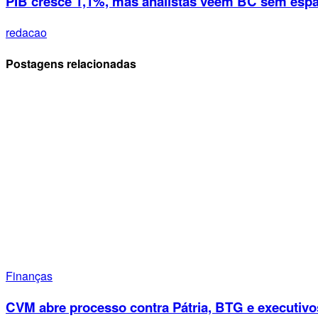
PIB cresce 1,1%, mas analistas veem BC sem espaç
redacao
Postagens relacionadas
Finanças
CVM abre processo contra Pátria, BTG e executivo