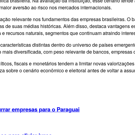
ca brasileira. Na avaliação da instituição, esse cenário tende 
aior aversão ao risco nos mercados internacionais.
ção relevante nos fundamentos das empresas brasileiras. O b
s de suas médias históricas. Além disso, destaca vantagens est
ra e recursos naturais, segmentos que continuam atraindo intere
aracterísticas distintas dentro do universo de países emergent
mais diversificada, com peso relevante de bancos, empresas de
ticos, fiscais e monetários tendem a limitar novas valorizações
 sobre o cenário econômico e eleitoral antes de voltar a assum
rrar empresas para o Paraguai