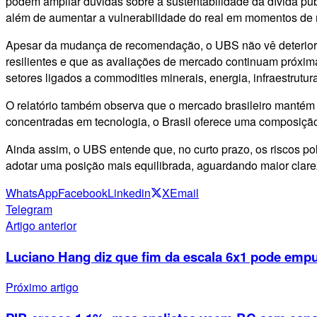
podem ampliar dúvidas sobre a sustentabilidade da dívida públi
além de aumentar a vulnerabilidade do real em momentos de m
Apesar da mudança de recomendação, o UBS não vê deteriora
resilientes e que as avaliações de mercado continuam próxima
setores ligados a commodities minerais, energia, infraestrutu
O relatório também observa que o mercado brasileiro mantém c
concentradas em tecnologia, o Brasil oferece uma composição 
Ainda assim, o UBS entende que, no curto prazo, os riscos polí
adotar uma posição mais equilibrada, aguardando maior clareza
WhatsApp
Facebook
Linkedin
X
Email
Telegram
Artigo anterior
Luciano Hang diz que fim da escala 6x1 pode empu
Próximo artigo