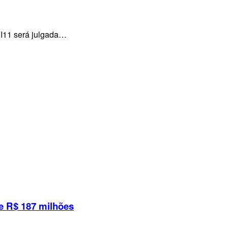
VI11 será julgada…
e R$ 187 milhões