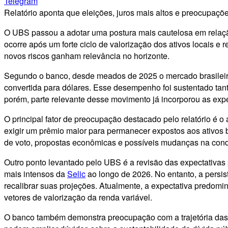
Telegram
Relatório aponta que eleições, juros mais altos e preocupaçõ
O UBS passou a adotar uma postura mais cautelosa em relação
ocorre após um forte ciclo de valorização dos ativos locais e
novos riscos ganham relevância no horizonte.
Segundo o banco, desde meados de 2025 o mercado brasileir
convertida para dólares. Esse desempenho foi sustentado tan
porém, parte relevante desse movimento já incorporou as exp
O principal fator de preocupação destacado pelo relatório é o
exigir um prêmio maior para permanecer expostos aos ativos b
de voto, propostas econômicas e possíveis mudanças na conduç
Outro ponto levantado pelo UBS é a revisão das expectativas
mais intensos da
Selic
ao longo de 2026. No entanto, a persis
recalibrar suas projeções. Atualmente, a expectativa predomi
vetores de valorização da renda variável.
O banco também demonstra preocupação com a trajetória das c