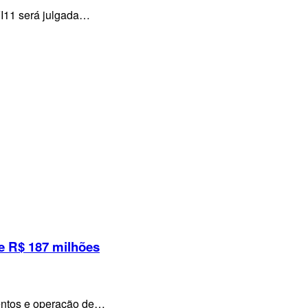
VI11 será julgada…
e R$ 187 milhões
mentos e operação de…