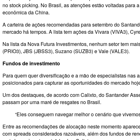
no stock picking. No Brasil, as atenções estão voltadas para 
econômica da China.
A carteira de ações recomendadas para setembro do Santande
mercado há tempos. A lista tem ações da Vivara (VIVA3), Cyr
Na lista da Nova Futura Investimentos, nenhum setor tem mai
(PRIO3), JBS (JBSS3), Suzano (SUZB3) e Vale (VALE3).
Fundos de investimento
Para quem quer diversificação e a mão de especialistas nas 
posicionados para capturar as oportunidades do mercado hoje
Um dos destaques, de acordo com Calixto, do Santander Asset
passam por uma maré de resgates no Brasil.
“Eles conseguem navegar melhor o cenário que vivemos 
Entre as recomendações de alocação neste momento aparecem o
com spreads considerados razoáveis, além dos fundos de renda