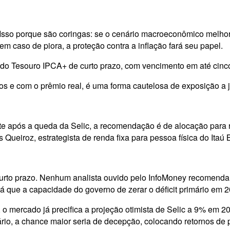
s. Isso porque são coringas: se o cenário macroeconômico melhor
em caso de piora, a proteção contra a inflação fará seu papel.
 do Tesouro IPCA+ de curto prazo, com vencimento em até cinc
ios e com o prêmio real, é uma forma cautelosa de exposição a j
e após a queda da Selic, a recomendação é de alocação para 
Queiroz, estrategista de renda fixa para pessoa física do Itaú
urto prazo. Nenhum analista ouvido pelo InfoMoney recomenda i
 já que a capacidade do governo de zerar o déficit primário e
 mercado já precifica a projeção otimista de Selic a 9% em 202
io, a chance maior seria de decepção, colocando retornos de p