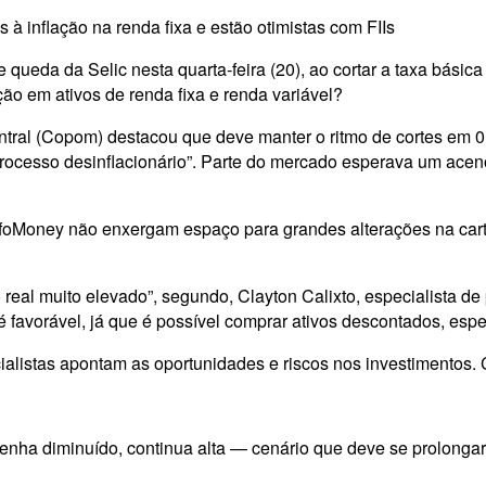
 à inflação na renda fixa e estão otimistas com FIIs
queda da Selic nesta quarta-feira (20), ao cortar a taxa básic
ão em ativos de renda fixa e renda variável?
ral (Copom) destacou que deve manter o ritmo de cortes em 0,5
processo desinflacionário”. Parte do mercado esperava um aceno
 InfoMoney não enxergam espaço para grandes alterações na ca
real muito elevado”, segundo, Clayton Calixto, especialista de 
favorável, já que é possível comprar ativos descontados, espera
cialistas apontam as oportunidades e riscos nos investimentos. C
tenha diminuído, continua alta — cenário que deve se prolongar