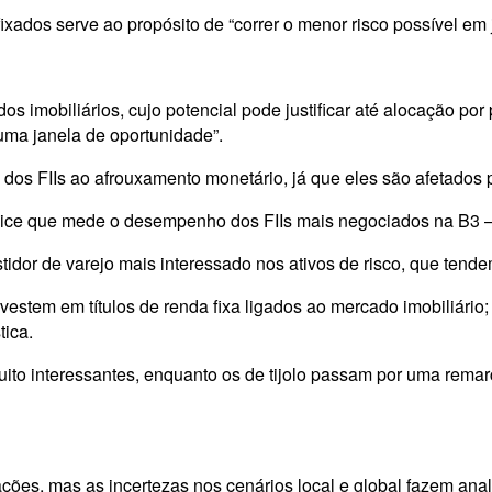
xados serve ao propósito de “correr o menor risco possível em j
dos imobiliários, cujo potencial pode justificar até alocação po
 uma janela de oportunidade”.
 dos FIIs ao afrouxamento monetário, já que eles são afetados
ndice que mede o desempenho dos FIIs mais negociados na B3 –
tidor de varejo mais interessado nos ativos de risco, que ten
vestem em títulos de renda fixa ligados ao mercado imobiliário;
tica.
muito interessantes, enquanto os de tijolo passam por uma rema
ações, mas as incertezas nos cenários local e global fazem an