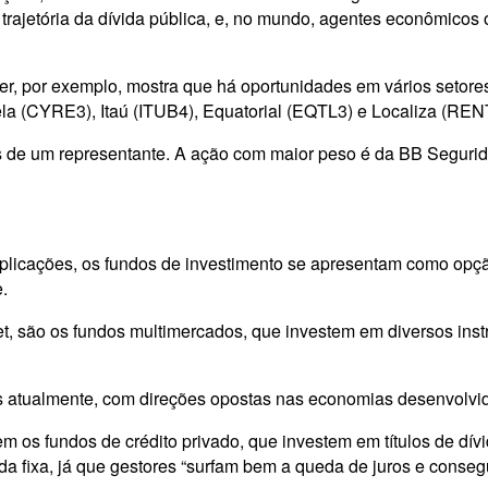
a trajetória da dívida pública, e, no mundo, agentes econômicos
r, por exemplo, mostra que há oportunidades em vários setore
ela (CYRE3), Itaú (ITUB4), Equatorial (EQTL3) e Localiza (REN
s de um representante. A ação com maior peso é da BB Segurid
aplicações, os fundos de investimento se apresentam como opçã
.
, são os fundos multimercados, que investem em diversos inst
atualmente, com direções opostas nas economias desenvolvidas
s fundos de crédito privado, que investem em títulos de dívi
 fixa, já que gestores “surfam bem a queda de juros e consegu