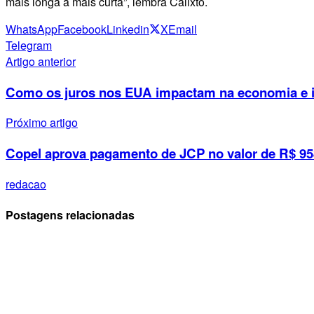
mais longa à mais curta”, lembra Calixto.
WhatsApp
Facebook
Linkedin
X
Email
Telegram
Artigo anterior
Como os juros nos EUA impactam na economia e i
Próximo artigo
Copel aprova pagamento de JCP no valor de R$ 95
redacao
Postagens relacionadas