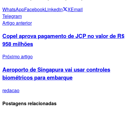
WhatsApp
Facebook
Linkedin
X
Email
Telegram
Artigo anterior
Copel aprova pagamento de JCP no valor de R$
958 milhões
Próximo artigo
Aeroporto de Singapura vai usar controles
biométricos para embarque
redacao
Postagens relacionadas