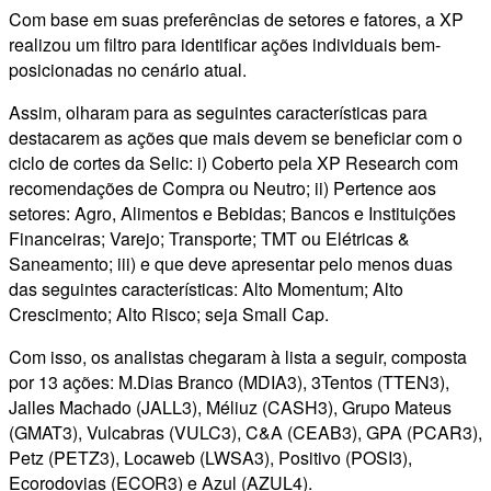
Com base em suas preferências de setores e fatores, a XP
realizou um filtro para identificar ações individuais bem-
posicionadas no cenário atual.
Assim, olharam para as seguintes características para
destacarem as ações que mais devem se beneficiar com o
ciclo de cortes da Selic: i) Coberto pela XP Research com
recomendações de Compra ou Neutro; ii) Pertence aos
setores: Agro, Alimentos e Bebidas; Bancos e Instituições
Financeiras; Varejo; Transporte; TMT ou Elétricas &
Saneamento; iii) e que deve apresentar pelo menos duas
das seguintes características: Alto Momentum; Alto
Crescimento; Alto Risco; seja Small Cap.
Com isso, os analistas chegaram à lista a seguir, composta
por 13 ações: M.Dias Branco (MDIA3), 3Tentos (TTEN3),
Jalles Machado (JALL3), Méliuz (CASH3), Grupo Mateus
(GMAT3), Vulcabras (VULC3), C&A (CEAB3), GPA (PCAR3),
Petz (PETZ3), Locaweb (LWSA3), Positivo (POSI3),
Ecorodovias (ECOR3) e Azul (AZUL4).