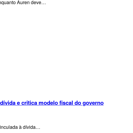
, enquanto Auren deve…
 dívida e critica modelo fiscal do governo
vinculada à dívida…