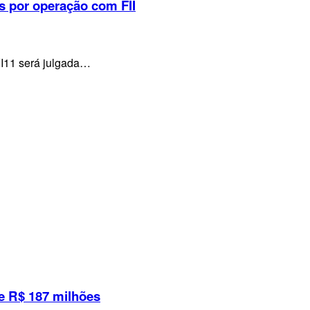
s por operação com FII
VI11 será julgada…
e R$ 187 milhões