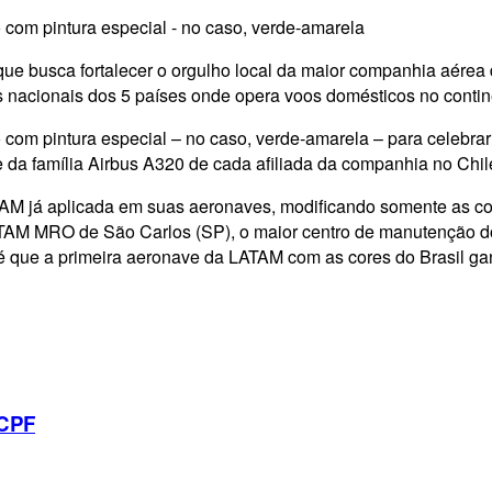
com pintura especial - no caso, verde-amarela
ue busca fortalecer o orgulho local da maior companhia aérea d
s nacionais dos 5 países onde opera voos domésticos no conti
com pintura especial – no caso, verde-amarela – para celebrar 
a família Airbus A320 de cada afiliada da companhia no Chil
TAM já aplicada em suas aeronaves, modificando somente as co
 LATAM MRO de São Carlos (SP), o maior centro de manutenção d
é que a primeira aeronave da LATAM com as cores do Brasil ganhe
 CPF