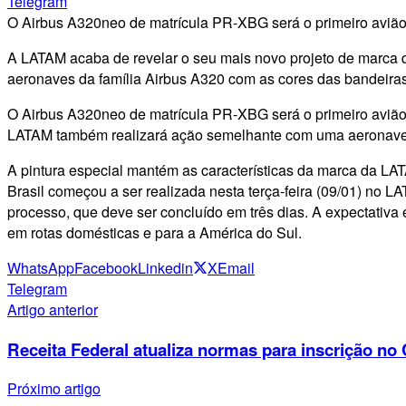
Telegram
O Airbus A320neo de matrícula PR-XBG será o primeiro avião 
A LATAM acaba de revelar o seu mais novo projeto de marca q
aeronaves da família Airbus A320 com as cores das bandeira
O Airbus A320neo de matrícula PR-XBG será o primeiro avião 
LATAM também realizará ação semelhante com uma aeronave d
A pintura especial mantém as características da marca da LA
Brasil começou a ser realizada nesta terça-feira (09/01) no
processo, que deve ser concluído em três dias. A expectativa 
em rotas domésticas e para a América do Sul.
WhatsApp
Facebook
Linkedin
X
Email
Telegram
Artigo anterior
Receita Federal atualiza normas para inscrição no
Próximo artigo