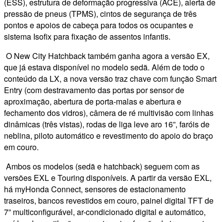
(ESS), estrutura de deformação progressiva (ACE), alerta de
pressão de pneus (TPMS), cintos de segurança de três
pontos e apoios de cabeça para todos os ocupantes e
sistema Isofix para fixação de assentos infantis.
O New City Hatchback também ganha agora a versão EX,
que já estava disponível no modelo sedã. Além de todo o
conteúdo da LX, a nova versão traz chave com função Smart
Entry (com destravamento das portas por sensor de
aproximação, abertura de porta-malas e abertura e
fechamento dos vidros), câmera de ré multivisão com linhas
dinâmicas (três vistas), rodas de liga leve aro 16”, faróis de
neblina, piloto automático e revestimento do apoio do braço
em couro.
Ambos os modelos (sedã e hatchback) seguem com as
versões EXL e Touring disponíveis. A partir da versão EXL,
há myHonda Connect, sensores de estacionamento
traseiros, bancos revestidos em couro, painel digital TFT de
7” multiconfigurável, ar-condicionado digital e automático,