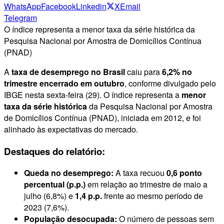
WhatsApp
Facebook
Linkedin
X
Email
Telegram
O índice representa a menor taxa da série histórica da
Pesquisa Nacional por Amostra de Domicílios Contínua
(PNAD)
A
taxa de desemprego no Brasil
caiu para
6,2% no
trimestre encerrado em outubro
, conforme divulgado pelo
IBGE nesta sexta-feira (29). O índice representa a
menor
taxa da série histórica
da Pesquisa Nacional por Amostra
de Domicílios Contínua (PNAD), iniciada em 2012, e foi
alinhado às expectativas do mercado.
Destaques do relatório:
Queda no desemprego:
A taxa recuou
0,6 ponto
percentual (p.p.)
em relação ao trimestre de maio a
julho (6,8%) e
1,4 p.p.
frente ao mesmo período de
2023 (7,6%).
População desocupada:
O número de pessoas sem