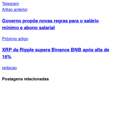
Telegram
Artigo anterior
Governo propõe novas regras para o salário
mínimo e abono salarial
Próximo artigo
XRP da Ripple supera Binance BNB após alta de
16%
redacao
Postagens relacionadas