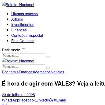
Últimas notícias
Artigos
Investimentos
Finanças
Conteúdo Especial
Fale Conosco
Dark mode
Economia
Finanças
Mercados
Notícias
É hora de agir com VALE3? Veja a leit
23 de julho de 2025
WhatsApp
Facebook
Linkedin
X
Email