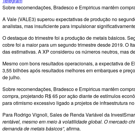
Telegram
Sobre recomendações, Bradesco e Empiricus mantêm compra p
A Vale (VALE3) superou expectativas de produção no segundo 
analistas, mas insuficiente para impulsionar significativame
O destaque do trimestre foi a produção de metais básicos. S
cobre foi a maior para um segundo trimestre desde 2019. O It
das estimativas. A XP considerou os números neutros, mas des
Mesmo com bons resultados operacionais, a expectativa de E
3,55 bilhões após resultados melhores em embarques e preços
de julho.
Sobre recomendações, Bradesco e Empiricus mantêm compra p
compra, projetando R$ 65 por ação diante de estímulos econô
para otimismo excessivo ligado a projetos de infraestrutura no 
Para Rodrigo Vignoli, Sales de Renda Variável da InvestSmar
rentável, mesmo em meio à volatilidade global. O mercado ch
demanda de metais básicos”,
afirma.