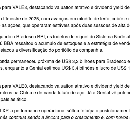
ara VALE3, destacando valuation atrativo e dividend yield d
trimestre de 2025, com avanços em minério de ferro, cobre e n
nte as ações, que operaram estáveis após duas sessões de alta 
egundo o Bradesco BBI, os iodetos de níquel do Sistema Norte a
aú BBA ressaltou o acúmulo de estoques e a estratégia de vend
tacou a diversificação do portfólio da companhia.
bitda permaneceu próxima de US$ 3,2 bilhões para Bradesco e 
, enquanto a Genial estimou US$ 3,4 bilhões e lucro de US$ 1,
ara VALE3, destacando valuation atrativo e dividend yield d
micos na China e demanda futura de aço. Já a Genial vê potenc
país asiático.
t XP, a performance operacional sólida reforça o posicionamen
inês continua sendo a âncora para o crescimento e, com novos 