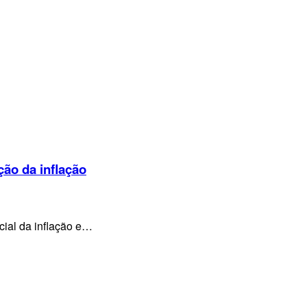
ção da inflação
cial da inflação e…