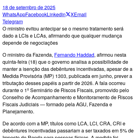
18 de setembro de 2025
WhatsApp
Facebook
Linkedin
X
Email
Telegram
O ministro evitou antecipar se o mesmo tratamento será
dado a LCIs e LCAs, afirmando que qualquer mudança
depende de negociações
O ministro da Fazenda,
Fernando Haddad
, afirmou nesta
quinta-feira (18) que o governo analisa a possibilidade de
manter a isenção das debêntures incentivadas, apesar de a
Medida Provisória (MP) 1303, publicada em junho, prever a
tributação desses papéis a partir de 2026. A fala ocorreu
durante o 1º Seminário de Riscos Fiscais, promovido pelo
Conselho de Acompanhamento e Monitoramento de Riscos
Fiscais Judiciais — formado pela AGU, Fazenda e
Planejamento.
De acordo com a MP, títulos como LCA, LCI, CRA, CRI e
debêntures incentivadas passariam a ser taxados em 5% de
Imposto de Renda para pessoas físicas. A medida foi