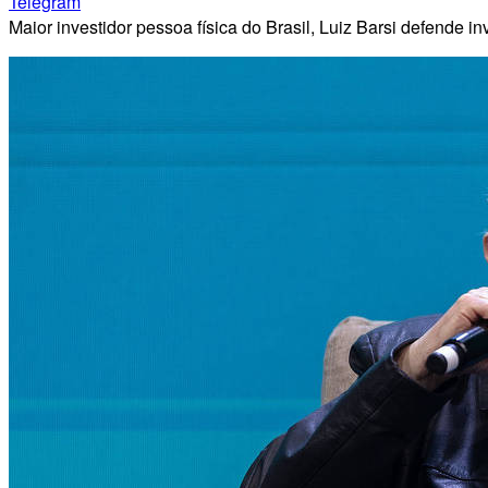
Telegram
Maior investidor pessoa física do Brasil, Luiz Barsi defende