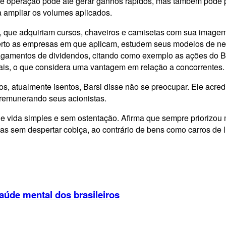
de operação pode até gerar ganhos rápidos, mas também pode pr
ampliar os volumes aplicados.
ia, que adquiriam cursos, chaveiros e camisetas com sua imag
erto as empresas em que aplicam, estudem seus modelos de neg
pagamentos de dividendos, citando como exemplo as ações do 
rais, o que considera uma vantagem em relação a concorrentes.
dos, atualmente isentos, Barsi disse não se preocupar. Ele ac
remunerando seus acionistas.
de vida simples e sem ostentação. Afirma que sempre priorizou 
cas sem despertar cobiça, ao contrário de bens como carros de 
aúde mental dos brasileiros