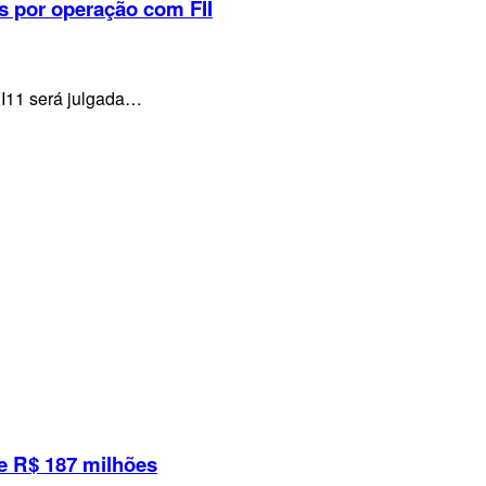
s por operação com FII
VI11 será julgada…
e R$ 187 milhões