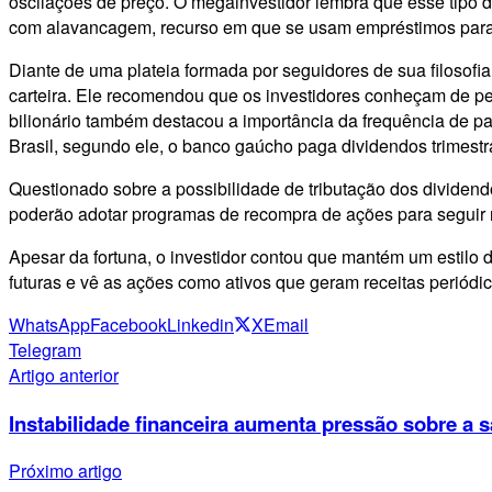
oscilações de preço. O megainvestidor lembra que esse tipo 
com alavancagem, recurso em que se usam empréstimos para 
Diante de uma plateia formada por seguidores de sua filosof
carteira. Ele recomendou que os investidores conheçam de p
bilionário também destacou a importância da frequência de 
Brasil, segundo ele, o banco gaúcho paga dividendos trimest
Questionado sobre a possibilidade de tributação dos dividen
poderão adotar programas de recompra de ações para seguir 
Apesar da fortuna, o investidor contou que mantém um estilo 
futuras e vê as ações como ativos que geram receitas periódi
WhatsApp
Facebook
Linkedin
X
Email
Telegram
Artigo anterior
Instabilidade financeira aumenta pressão sobre a s
Próximo artigo