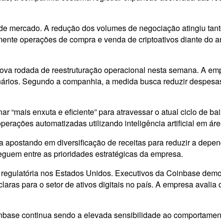
e mercado. A redução dos volumes de negociação atingiu tanto i
nte operações de compra e venda de criptoativos diante do am
ova rodada de reestruturação operacional nesta semana. A emp
onários. Segundo a companhia, a medida busca reduzir despesas
r “mais enxuta e eficiente” para atravessar o atual ciclo de b
erações automatizadas utilizando inteligência artificial em ár
 apostando em diversificação de receitas para reduzir a depe
seguem entre as prioridades estratégicas da empresa.
 regulatória nos Estados Unidos. Executivos da Coinbase demo
claras para o setor de ativos digitais no país. A empresa avali
Coinbase continua sendo a elevada sensibilidade ao comporta