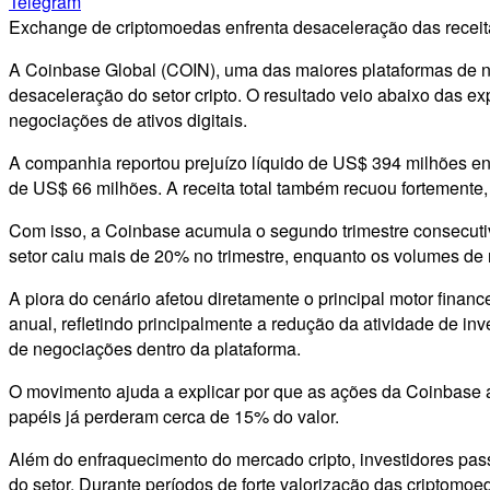
Telegram
Exchange de criptomoedas enfrenta desaceleração das receita
A Coinbase Global (COIN), uma das maiores plataformas de neg
desaceleração do setor cripto. O resultado veio abaixo das 
negociações de ativos digitais.
A companhia reportou prejuízo líquido de US$ 394 milhões ent
de US$ 66 milhões. A receita total também recuou fortemente, 
Com isso, a Coinbase acumula o segundo trimestre consecutiv
setor caiu mais de 20% no trimestre, enquanto os volumes d
A piora do cenário afetou diretamente o principal motor fina
anual, refletindo principalmente a redução da atividade de inv
de negociações dentro da plataforma.
O movimento ajuda a explicar por que as ações da Coinbase
papéis já perderam cerca de 15% do valor.
Além do enfraquecimento do mercado cripto, investidores pa
do setor. Durante períodos de forte valorização das criptom