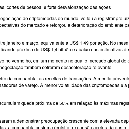
s, cortes de pessoal e forte desvalorização das ações
ociação de criptomoedas do mundo, voltou a registrar prejuízo
expectativas do mercado e reforçou a deterioração do ambiente
re janeiro e março, equivalente a US$ 1,49 por ação. No mesmo
ficando próxima de US$ 1,4 bilhão e abaixo das estimativas de 
o no vermelho, em um momento no qual o mercado global de crip
e negociação também sofreram desaceleração relevante.
nceiro da companhia: as receitas de transações. A receita prov
estidores de varejo. A menor volatilidade das criptomoedas e a 
 acumulam queda próxima de 50% em relação às máximas regis
ssaram a demonstrar preocupação crescente com a elevada dep
oedas, a companhia costuma registrar expansão acelerada das r