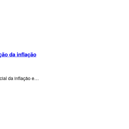
ção da inflação
cial da inflação e…