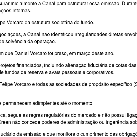
curar inicialmente a Canal para estruturar essa emissão. Duran
ções internas.
e Vorcaro da estrutura societária do fundo.
ções, a Canal não identificou irregularidades diretas envolve
 de solvência da operação.
m que Daniel Vorcaro foi preso, em março deste ano.
jetos financiados, incluindo alienação fiduciária de cotas da
de fundos de reserva e avais pessoais e corporativos.
elipe Vorcaro e todas as sociedades de propósito específico (
ões permanecem adimplentes até o momento.
ica, segue as regras regulatórias do mercado e não possui li
Green não concede poderes de administração ou ingerência sob
duciário da emissão e que monitora o cumprimento das obrigaçõe