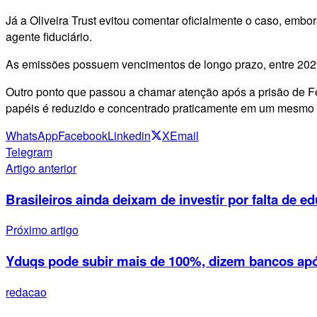
Já a Oliveira Trust evitou comentar oficialmente o caso, em
agente fiduciário.
As emissões possuem vencimentos de longo prazo, entre 2029 
Outro ponto que passou a chamar atenção após a prisão de Fel
papéis é reduzido e concentrado praticamente em um mesmo cu
WhatsApp
Facebook
Linkedin
X
Email
Telegram
Artigo anterior
Brasileiros ainda deixam de investir por falta de e
Próximo artigo
Yduqs pode subir mais de 100%, dizem bancos ap
redacao