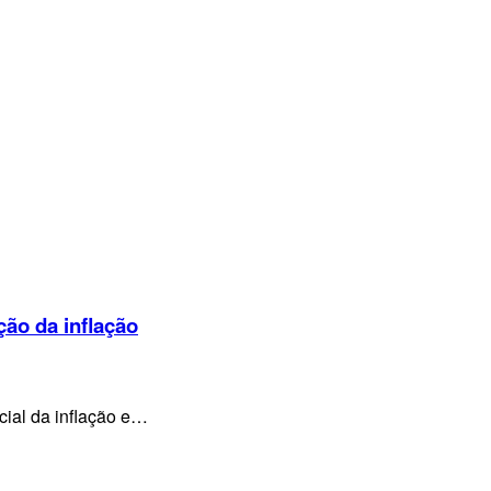
ção da inflação
cial da inflação e…