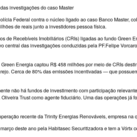
das investigações do caso Master
ícia Federal contra o núcleo ligado ao caso Banco Master, col
lhões de reais junto a investidores pessoa física.
os de Recebíveis Imobiliários (CRIs) ligadas ao fundo Green E
o central das investigações conduzidas pela PF.Felipe Vorcaro 
o Green Energia captou R$ 458 milhões por meio de CRIs destin
 varejo. Cerca de 80% das emissões incentivadas — que possuem
mente não há fundos de investimento com participação relevan
 Oliveira Trust como agente fiduciário. Uma das operações já 
ação recente da Trinity Energias Renováveis, empresa na qu
 março deste ano pela Habitasec Securitizadora e tem a Vórtx c