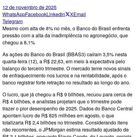
12 de novembro de 2025
WhatsApp
Facebook
Linkedin
X
Email
Telegram
Mesmo com alta de 8% no mês, o Banco do Brasil enfrenta
pressão com a alta da inadimplência no agronegócio, que
chegou a 8,1%
As ações do Banco do Brasil (BBAS3) caíram 3,5% nesta
quarta-feira (12), a R$ 22,63, em meio à expectativa pelo
balanço do terceiro trimestre. O mercado teme novos sinais
de enfraquecimento nos lucros e na rentabilidade, após o
banco registrar forte retração no resultado ao longo do ano.
O lucro, que já chegou a R$ 9 bilhões, recuou para cerca de
R$ 4 bilhões, e analistas projetam que o trimestre pode
trazer o pior desempenho de 2025. Dados do Banco Central
apontam lucro de R$ 825 milhões em agosto, o que
totalizaria R$ 2,4 bilhões no trimestre. Considerando itens
não recorrentes, o JPMorgan estima resultado ajustado de
R$ 3,1 bilhões, enquanto Flavio Conde, da Levante, projeta