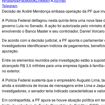
WhatsApp
Facebook
Linkedin
X
Email
Telegram
Decisão de André Mendonça embasa operação da PF que invest
A Polícia Federal deflagrou nesta quinta-feira uma nova fa
governo Lula no Senado. A ação foi autorizada pelo ministro
envolvendo o Banco Master e seu controlador, Daniel Vorcaro
De acordo com a decisão judicial, a PF aponta o parlament
investigadores identificaram indícios de pagamentos, benefíc
apuração.
Entre os elementos reunidos pela investigação estão a supo
alcançado R$ 3,5 milhões para uma empresa ligada à família d
no exterior.
A Polícia Federal sustenta que o empresário Augusto Lima, t
ainda a existência de trocas de mensagens entre Lima e Ja
investigadores, o senador teria indicado características e val
Em contrapartida, a PF apura se houve atuação política em t