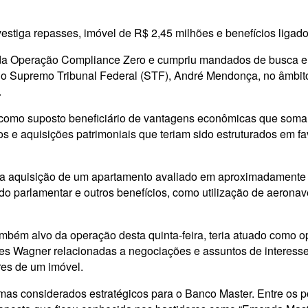
iga repasses, imóvel de R$ 2,45 milhões e benefícios ligado
se da Operação Compliance Zero e cumpriu mandados de busca e
 do Supremo Tribunal Federal (STF), André Mendonça, no âmbito
.
ar como suposto beneficiário de vantagens econômicas que so
ios e aquisições patrimoniais que teriam sido estruturados em
sta aquisição de um apartamento avaliado em aproximadamente 
o parlamentar e outros benefícios, como utilização de aeronave
ambém alvo da operação desta quinta-feira, teria atuado como
ques Wagner relacionadas a negociações e assuntos de intere
ores de um imóvel.
emas considerados estratégicos para o Banco Master. Entre os 