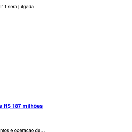
VI11 será julgada…
e R$ 187 milhões
mentos e operação de…