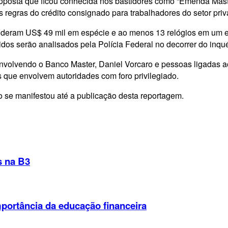
proposta que ficou conhecida nos bastidores como “Emenda Mast
regras do crédito consignado para trabalhadores do setor priv
deram US$ 49 mil em espécie e ao menos 13 relógios em um e
hidos serão analisados pela Polícia Federal no decorrer do inqué
nvolvendo o Banco Master, Daniel Vorcaro e pessoas ligadas
 que envolvem autoridades com foro privilegiado.
 se manifestou até a publicação desta reportagem.
s na B3
mportância da educação financeira