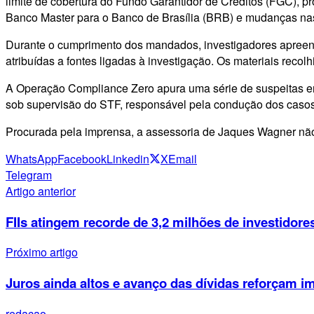
limite de cobertura do Fundo Garantidor de Créditos (FGC), 
Banco Master para o Banco de Brasília (BRB) e mudanças nas 
Durante o cumprimento dos mandados, investigadores apreen
atribuídas a fontes ligadas à investigação. Os materiais recol
A Operação Compliance Zero apura uma série de suspeitas e
sob supervisão do STF, responsável pela condução dos casos
Procurada pela imprensa, a assessoria de Jaques Wagner não
WhatsApp
Facebook
Linkedin
X
Email
Telegram
Artigo anterior
FIIs atingem recorde de 3,2 milhões de investidore
Próximo artigo
Juros ainda altos e avanço das dívidas reforçam i
redacao