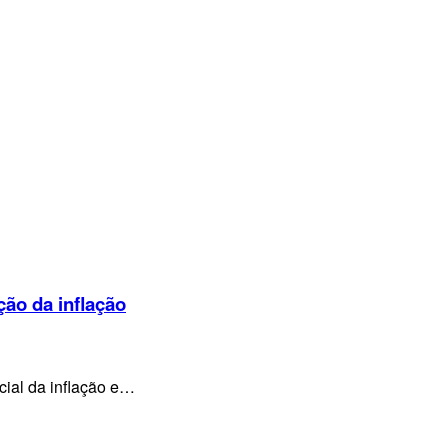
ção da inflação
cial da inflação e…