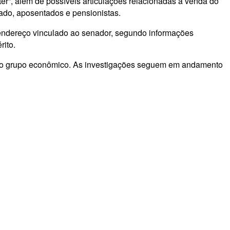
er”, além de possíveis articulações relacionadas à venda do
ado, aposentados e pensionistas.
ndereço vinculado ao senador, segundo informações
rito.
 ao grupo econômico. As investigações seguem em andamento