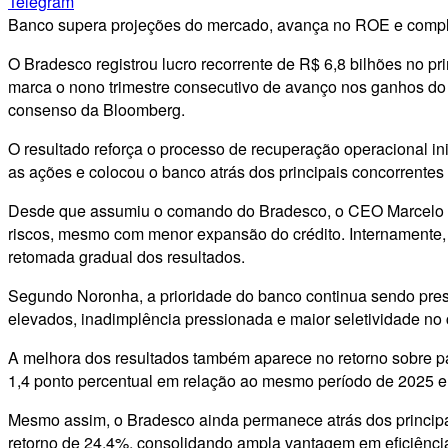
Telegram
Banco supera projeções do mercado, avança no ROE e complet
O Bradesco registrou lucro recorrente de R$ 6,8 bilhões no 
marca o nono trimestre consecutivo de avanço nos ganhos d
consenso da Bloomberg.
O resultado reforça o processo de recuperação operacional ini
as ações e colocou o banco atrás dos principais concorrentes
Desde que assumiu o comando do Bradesco, o CEO Marcelo No
riscos, mesmo com menor expansão do crédito. Internamente, a 
retomada gradual dos resultados.
Segundo Noronha, a prioridade do banco continua sendo pres
elevados, inadimplência pressionada e maior seletividade no c
A melhora dos resultados também aparece no retorno sobre pat
1,4 ponto percentual em relação ao mesmo período de 2025 e
Mesmo assim, o Bradesco ainda permanece atrás dos principa
retorno de 24,4%, consolidando ampla vantagem em eficiência 