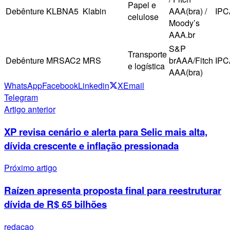
Papel e
Debênture
KLBNA5
Klabin
AAA(bra) /
IPC
celulose
Moody’s
AAA.br
S&P
Transporte
Debênture
MRSAC2
MRS
brAAA/Fitch
IPC
e logística
AAA(bra)
WhatsApp
Facebook
Linkedin
X
Email
Telegram
Artigo anterior
XP revisa cenário e alerta para Selic mais alta,
dívida crescente e inflação pressionada
Próximo artigo
Raízen apresenta proposta final para reestruturar
dívida de R$ 65 bilhões
redacao