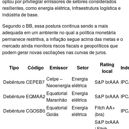
optou por privilegiar emissores de setores considerados
resilientes, como energia elétrica, infraestrutura logística e
indústria de base.
Segundo o BB, essa postura continua sendo a mais
adequada em um ambiente no qual a política monetária
permanece restritiva, a inflação segue acima das metas e o
mercado ainda monitora riscos fiscais e geopolíticos que
podem gerar novas oscilações nas curvas de juros.
Rating
Tipo
Código
Emissor
Setor
Ind
local
Celpe –
Energia
Debênture
CEPEB7
S&P brAAA
IPC
Neoenergia
elétrica
Equatorial
Energia
Debênture
EQMAA2
S&P brAAA
IPC
Maranhão
elétrica
Equatorial
Energia
Fitch AA+
Debênture
CGOSB0
IPC
Goiás
elétrica
(bra)
S&P brAAA
/ Fitch